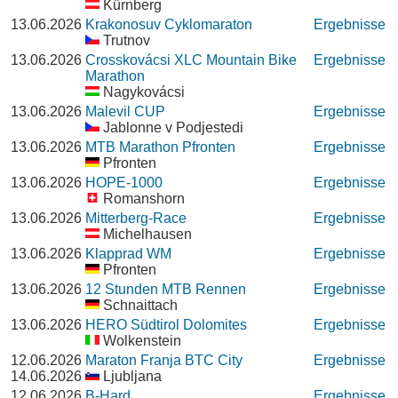
Kürnberg
13.06.2026
Krakonosuv Cyklomaraton
Ergebnisse
Trutnov
13.06.2026
Crosskovácsi XLC Mountain Bike
Ergebnisse
Marathon
Nagykovácsi
13.06.2026
Malevil CUP
Ergebnisse
Jablonne v Podjestedi
13.06.2026
MTB Marathon Pfronten
Ergebnisse
Pfronten
13.06.2026
HOPE-1000
Ergebnisse
Romanshorn
13.06.2026
Mitterberg-Race
Ergebnisse
Michelhausen
13.06.2026
Klapprad WM
Ergebnisse
Pfronten
13.06.2026
12 Stunden MTB Rennen
Ergebnisse
Schnaittach
13.06.2026
HERO Südtirol Dolomites
Ergebnisse
Wolkenstein
12.06.2026
Maraton Franja BTC City
Ergebnisse
14.06.2026
Ljubljana
12.06.2026
B-Hard
Ergebnisse