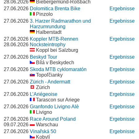
28.06.2026
Biebergemünd-Roßbach
27.06.2026
Dolomitica Brenta Bike
Ergebnisse
Pinzolo
27.06.2026
3. Harzer Radmarathon und
Ergebnisse
Harzumrundung
Halberstadt
27.06.2026
Koppler MTB-Rennen
Ergebnisse
28.06.2026
Nocksteintrophy
Koppl bei Salzburg
27.06.2026
Beskyd Tour
Ergebnisse
Bílá v Beskydech
27.06.2026
Skoda MTB cyklomaratón
Ergebnisse
Topoľčianky
27.06.2026
Zürich - Andermatt
Ergebnisse
Zürich
27.06.2026
L’Ariégeoise
Ergebnisse
Tarascon sur Ariege
27.06.2026
Granfondo Livigno Alè
Ergebnisse
Livigno
27.06.2026
Race Around Poland
Ergebnisse
09.07.2026
Warschau
27.06.2026
Vinařská 50
Ergebnisse
Kobylí