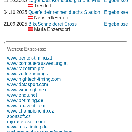
11.10.2025
Lagerhaus Korneuburg Grand Prix
Ergebnisse
Tresdorf
04.10.2025
Querfeldeinrennen durchs Stadion
Ergebnisse
Neusiedl/Pernitz
21.09.2025
BikeSchneiderei Cross
Ergebnisse
Maria Enzersdorf
Weitere Ergebnisse
www.pentek-timing.at
www.computerauswertung.at
www.racetime.pro
www.zeitnehmung.at
www.hightech-timing.com
www.datasport.com
www.winningtime.it
www.endu.net
www.br-timing.de
www.abavent.com
www.championchip.cz
sportsoft.cz
my.raceresult.com
www.mikatiming.de