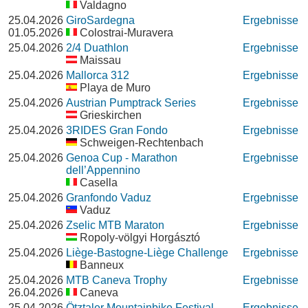
Valdagno
25.04.2026
GiroSardegna
Ergebnisse
01.05.2026
Colostrai-Muravera
25.04.2026
2/4 Duathlon
Ergebnisse
Maissau
25.04.2026
Mallorca 312
Ergebnisse
Playa de Muro
25.04.2026
Austrian Pumptrack Series
Ergebnisse
Grieskirchen
25.04.2026
3RIDES Gran Fondo
Ergebnisse
Schweigen-Rechtenbach
25.04.2026
Genoa Cup - Marathon
Ergebnisse
dell’Appennino
Casella
25.04.2026
Granfondo Vaduz
Ergebnisse
Vaduz
25.04.2026
Zselic MTB Maraton
Ergebnisse
Ropoly-völgyi Horgásztó
25.04.2026
Liège-Bastogne-Liège Challenge
Ergebnisse
Banneux
25.04.2026
MTB Caneva Trophy
Ergebnisse
26.04.2026
Caneva
25.04.2026
Ötztaler Mountainbike Festival
Ergebnisse