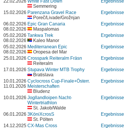
22.02.2026
White Fast Down
Ergebnisse
Semmering
15.02.2026
Parenzana Gravel Race
Ergebnisse
Poreč/Livade/Grožnjan
06.02.2026
Epic Gran Canaria
Ergebnisse
08.02.2026
Maspalomas
05.02.2026
Tankwa Trek
Ergebnisse
08.02.2026
Kaleo Manor
05.02.2026
Mediterranean Epic
Ergebnisse
08.02.2026
Oropesa del Mar
25.01.2026
Crosspark Reiteralm Fräsn
Ergebnisse
Reiteralm
17.01.2026
Stupava Winter MTB Trophy
Ergebnisse
Bratislava
10.01.2026
Cyclocross Cup-Finale+Österr.
Ergebnisse
11.01.2026
Meisterschaften
Bludenz
10.01.2026
Jogllandloipen Nacht-
Ergebnisse
Wintertriathlon
St. Jakob/Walde
06.01.2026
3KöniXcrosS
Ergebnisse
St. Pölten
14.12.2025
CX-Mas Cross
Ergebnisse