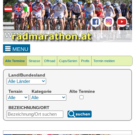
MENU
Alle Termine
Strasse
Offroad
Cups/Serien
Profis
Termin melden
Land/Bundesland
Terrain
Kategorie
Alte Termine
BEZEICHNUNG/ORT