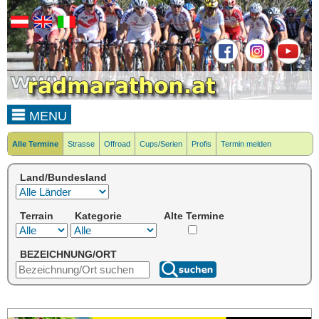
MENU
Alle Termine
Strasse
Offroad
Cups/Serien
Profis
Termin melden
Land/Bundesland
Terrain
Kategorie
Alte Termine
BEZEICHNUNG/ORT