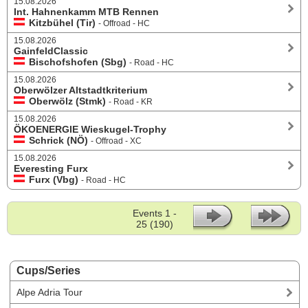
15.08.2026
Int. Hahnenkamm MTB Rennen
Kitzbühel (Tir)
- Offroad - HC
15.08.2026
GainfeldClassic
Bischofshofen (Sbg)
- Road - HC
15.08.2026
Oberwölzer Altstadtkriterium
Oberwölz (Stmk)
- Road - KR
15.08.2026
ÖKOENERGIE Wieskugel-Trophy
Schrick (NÖ)
- Offroad - XC
15.08.2026
Everesting Furx
Furx (Vbg)
- Road - HC
Events 1 -
25 (190)
Cups/Series
Alpe Adria Tour