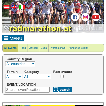
MENU
All Events
Road
Offroad
Cups
Professionals
Announce Event
Country/Region
Terrain
Category
Past events
EVENT/LOCATION