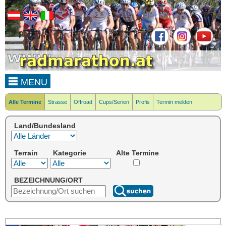
MENU
Alle Termine
Strasse
Offroad
Cups/Serien
Profis
Termin melden
Land/Bundesland
Terrain
Kategorie
Alte Termine
BEZEICHNUNG/ORT