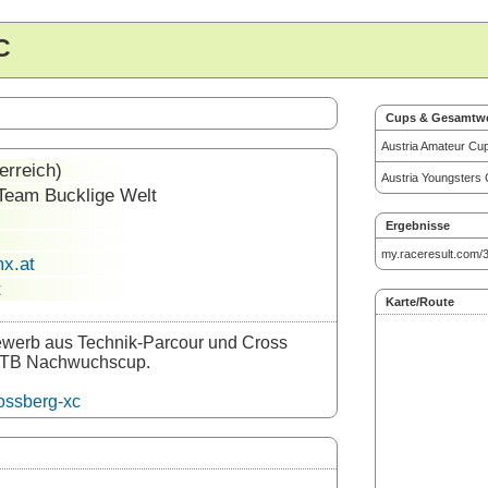
C
Cups & Gesamtw
Austria Amateur Cu
erreich)
Austria Youngsters
Team Bucklige Welt
Ergebnisse
my.raceresult.com/3
x.at
t
Karte/Route
werb aus Technik-Parcour und Cross
 MTB Nachwuchscup.
lossberg-xc