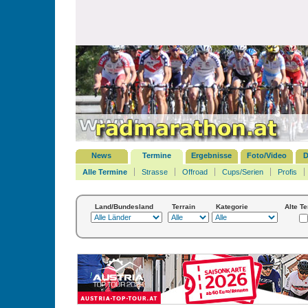
News
Termine
Ergebnisse
Foto/Video
D
Alle Termine
Strasse
Offroad
Cups/Serien
Profis
Land/Bundesland
Terrain
Kategorie
Alte T