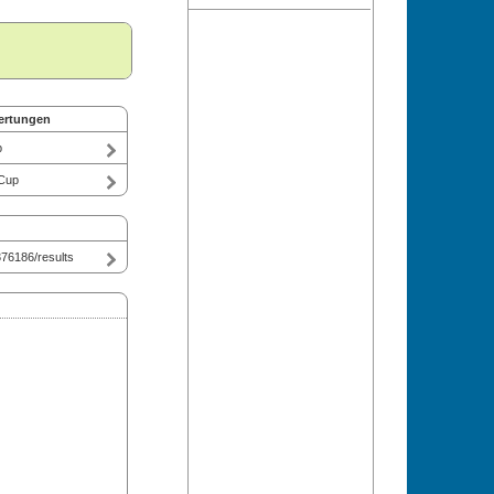
ertungen
p
 Cup
76186/results