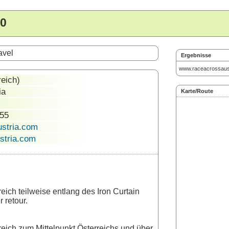
00
avel
Ergebnisse
www.raceacrossaus
eich)
ia
Karte/Route
255
stria.com
stria.com
eich teilweise entlang des Iron Curtain
 retour.
reich zum Mittelpunkt Österreichs und über