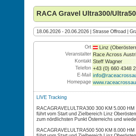
RACA Gravel Ultra300/Ultra5
18.06.2026 - 20.06.2026 | Strasse Offroad | Gr
Ort
Linz (Oberösterr
Veranstalter
Race Across Austr
Kontakt
Steff Wagner
Telefon
+43 (0) 660 4348 
E-Mail
info@raceacrossau
Homepage
www.raceacrossau
LIVE Tracking
RACAGRAVELULTRA300 300 KM 5.000 HM
führt vom Start und Zielbereich Linz Oberösterr
zum nördlichsten Punkt Österreichs und wieder
RACAGRAVELULTRA500 500 KM 8.000 HM
führt vom Start und Zielbereich Linz Oberöster