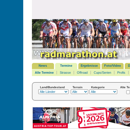
News
Termine
Ergebnisse
Foto/Video
D
Alle Termine
Strasse
Offroad
Cups/Serien
Profis
Land/Bundesland
Terrain
Kategorie
Alte T