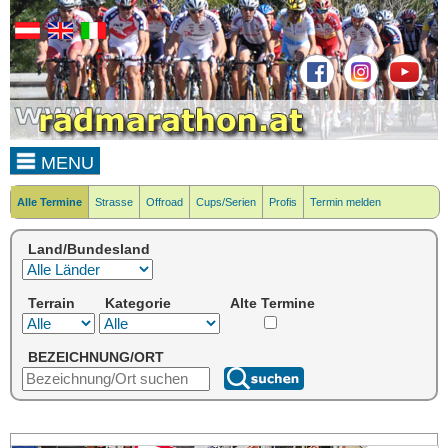
MENU
Alle Termine
Strasse
Offroad
Cups/Serien
Profis
Termin melden
Land/Bundesland
Terrain
Kategorie
Alte Termine
BEZEICHNUNG/ORT