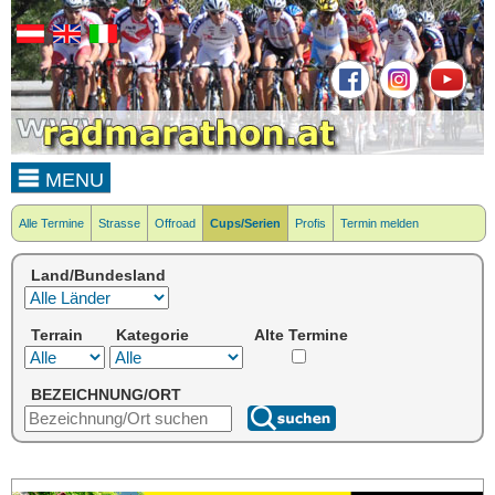
MENU
Alle Termine
Strasse
Offroad
Cups/Serien
Profis
Termin melden
Land/Bundesland
Terrain
Kategorie
Alte Termine
BEZEICHNUNG/ORT