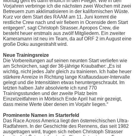
Montag geht es dann endlich in den Flieger. Wie in den
Vorjahren verbringe ich die nächsten zwei Wochen mit zwei
Betreuern zum akklimatisieren in der kalifornischen Wüste.
Kurz vor dem Start des RAAM am 11. Juni kommt die
restliche Crew nach und wir fiebern in Ocenside dem Start
entgegen“, sagt Christoph Strasser. Apropos Crew, die
besteht heuer erstmals aus zwölf Mitgliedern. Ein zweiter
Kameramann ist neu im Team, da auf ORF 2 im August eine
große Doku ausgestrahlt wird.
Neue Trainingsreize
Die Vorbereitungen auf seinen neunten Start verliefen wie
am Schnürchen, sagt der 36-jährige Kraubather: „Es ist
wichtig, nicht jedes Jahr gleich zu trainieren. Ich habe heuer
stärkere Anreize in Richtung lange Kraftausdauer-Intervalle
gelegt und die Intensitäten etwas heruntergeschraubt. Im
letzten halben Jahr absolvierte ich rund 770
Trainingsstunden und der zweite Platz beim
Einzelzeitfahren in Mörbisch Ende April hat mir gezeigt,
dass meine Werte über denen im Vorjahr liegen.“
Prominente Namen im Starterfeld
Das Race Across America liegt den österreichischen Ultra-
Radfahrern. In der Geschichte des Rennens, das seit 1982
ausgetragen wird, trugen sich neben Christoph Strasser