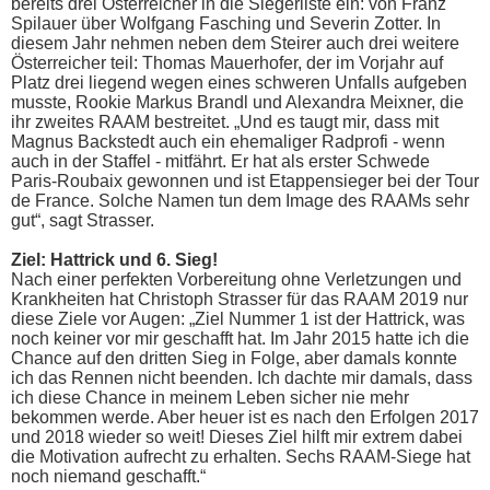
bereits drei Österreicher in die Siegerliste ein: von Franz
Spilauer über Wolfgang Fasching und Severin Zotter. In
diesem Jahr nehmen neben dem Steirer auch drei weitere
Österreicher teil: Thomas Mauerhofer, der im Vorjahr auf
Platz drei liegend wegen eines schweren Unfalls aufgeben
musste, Rookie Markus Brandl und Alexandra Meixner, die
ihr zweites RAAM bestreitet. „Und es taugt mir, dass mit
Magnus Backstedt auch ein ehemaliger Radprofi - wenn
auch in der Staffel - mitfährt. Er hat als erster Schwede
Paris-Roubaix gewonnen und ist Etappensieger bei der Tour
de France. Solche Namen tun dem Image des RAAMs sehr
gut“, sagt Strasser.
Ziel: Hattrick und 6. Sieg!
Nach einer perfekten Vorbereitung ohne Verletzungen und
Krankheiten hat Christoph Strasser für das RAAM 2019 nur
diese Ziele vor Augen: „Ziel Nummer 1 ist der Hattrick, was
noch keiner vor mir geschafft hat. Im Jahr 2015 hatte ich die
Chance auf den dritten Sieg in Folge, aber damals konnte
ich das Rennen nicht beenden. Ich dachte mir damals, dass
ich diese Chance in meinem Leben sicher nie mehr
bekommen werde. Aber heuer ist es nach den Erfolgen 2017
und 2018 wieder so weit! Dieses Ziel hilft mir extrem dabei
die Motivation aufrecht zu erhalten. Sechs RAAM-Siege hat
noch niemand geschafft.“