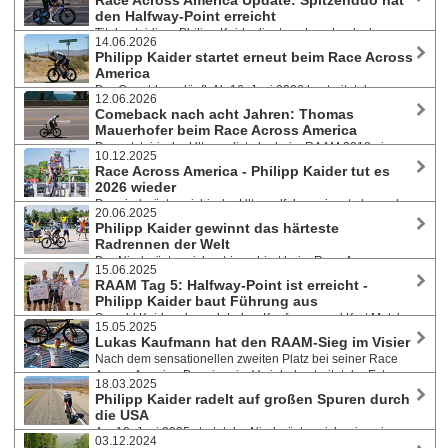
Race Across America Update: Spitzenduo hat
zweiten Mal in Folge. Dies ist bereits der 13. Solosieg eines
den Halfway-Point erreicht
Österreichers beim härtesten Radrennen der Welt. Update 28.6.:
Titelverteidiger Philipp Kaider liegt nach mehr als der
Thomas Mauerhofer finisht als Gesamt-Vierter.
14.06.2026
Hälfte des Rennens mit großem Vorsprung in Führung und befindet sich
Philipp Kaider startet erneut beim Race Across
bereits im US-Bundesstaat Missouri. Dahinter folgt bei seinem RAAM-
America
Comeback Thomas Mauerhofer, der zweite Österreicher in der Solo-
Der Countdown läuft: Ab 16. Juni 2026 bestreitet der
Wertung.
12.06.2026
Titelverteidiger zum zweiten Mal das legendäre RAAM, das wohl
Comeback nach acht Jahren: Thomas
härteste Radrennen der Welt. Mit der Erfahrung und neuer
Mauerhofer beim Race Across America
Herangehensweise möchte Kaider wieder genauso viel Spaß haben
Der oststeirische Ultracyclist, der beim RAAM 2018 einen
wie letztes Jahr.
10.12.2025
Unfall mit Genickbruch erlitt, wird am 16. Juni 2026 das härteste
Race Across America - Philipp Kaider tut es
Radrennen der Welt in Angriff nehmen mit dem Ziel, es diesmal zu
2026 wieder
Ende zu fahren. 4.933 km geht es nonstop quer durch die Vereinigten
Der niederösterreichische Ultraradfahrer nimmt abermals
Staaten.
20.06.2025
beim härtesten Radrennen der Welt die rund 5.000 Kilometer von der
Philipp Kaider gewinnt das härteste
West- zur Ostküste in Angriff. Devise des 40-Jährigen: Das Ziel erneut
Radrennen der Welt
erreichen. Bei seinem Sieg im Juni 2025 durchquerte er die USA in 8
Der Niederösterreicher triumphiert beim Race Across
Tagen 22 Stunden und 32 Minuten.
15.06.2025
America mit einer Zeit von 8d22h32m und feiert damit den 12.
RAAM Tag 5: Halfway-Point ist erreicht -
österreichischen RAAM-Solosieg. Lukas Kaufmann bewies eine
Philipp Kaider baut Führung aus
unglaubliche Moral und finisht in 9d13h45m als Zweiter. Kurt Matzler in
Sowohl Kaider als auch Lukas Kaufmann und Kurt Matzler
11d11h5m ebenfalls im Ziel.
15.05.2025
haben die Hälfte des Race Across America absolviert. Kaider führt trotz
Lukas Kaufmann hat den RAAM-Sieg im Visier
eines kurzen Blindflugs im Monsunregen aktuell mit rund 140 Meilen
Nach dem sensationellen zweiten Platz bei seiner Race
Vorsprung auf Kaufmann und ca. 200 Meilen auf Kurt Matzler, der
Across America-Premiere im Vorjahr bestreitet der Extrem-
aktuell mit dem berüchtigten Shermer's neck kämpft. Tägliches
18.03.2025
Radfahrer auch heuer im Juni den Klassiker im Ultra-Cycling. Dieses
#RAAM2025 Special um 17:00 Uhr.
Philipp Kaider radelt auf großen Spuren durch
Mal will er an der Ostküste der Vereinigten Staaten nach 4.900
die USA
Kilometern ganz oben auf dem Siegespodest stehen. Erfolgreiche
Am 10. Juni 2025 startet der Niederösterreicher in sein
Titelverteidigung beim letzten Rennen vor dem RAAM.
03.12.2024