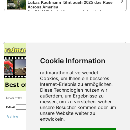
bisher größtes Abenteuer: Beim Race Across America gilt es für den
Lukas Kaufmann fährt auch 2025 das Race
zweimaligen 24-Stunden-Zeitfahr-Weltmeister und Rekordhalter durch
Across America
Österreich erstmals einen ganzen Kontinent zu queren. Erwartungen
Das RAAM-Fieber hat ihn gepackt: Lukas Kaufmann,
und Ziele des 39-Jährigen und seines Teams im Interview.
heuer bei seiner Premiere sensationell Zweiter, wird das längste und
härteste Radrennen der Welt auch 2025 bestreiten! Mit Kurt Matzler tritt
ein weiterer Österreicher auf der 4.900 Kilometer langen Strecke mit
rund 50.000 Höhenmetern an.
Newsletter
E-Mail
Archivio