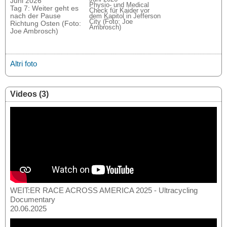
Juni 2026
Physio- und Medical
Tag 7: Weiter geht es
Check für Kaider vor
nach der Pause
dem Kapitol in Jefferson
City (Foto: Joe
Richtung Osten (Foto:
Ambrosch)
Joe Ambrosch)
Altri foto
Videos (3)
WEIT:ER RACE ACROSS AMERICA 2025 - Ultracycling
Documentary
20.06.2025