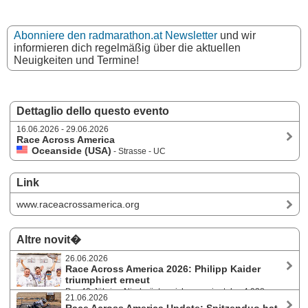
Abonniere den radmarathon.at Newsletter
und wir
informieren dich regelmäßig über die aktuellen
Neuigkeiten und Termine!
Dettaglio dello questo evento
16.06.2026 - 29.06.2026
Race Across America
Oceanside (USA)
- Strasse - UC
Link
www.raceacrossamerica.org
Altre novit�
26.06.2026
Race Across America 2026: Philipp Kaider
triumphiert erneut
Der 40-Jährige Niederösterreicher gewinnt das 4.938
21.06.2026
Kilometer lange RAAM in 8 Tagen 18 Stunden und 58 Minuten zum