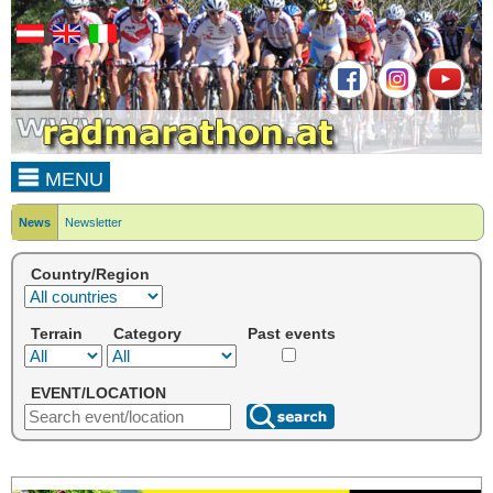
MENU
News
Newsletter
Country/Region
Terrain
Category
Past events
EVENT/LOCATION