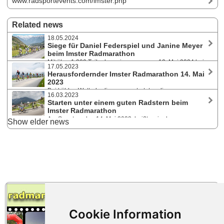
www.radsportevents.com/imster.php
Related news
18.05.2024
Siege für Daniel Federspiel und Janine Meyer
beim Imster Radmarathon
Mit über 1.300 Teilnehmer:innen war am 12. Mai 2024 bei
17.05.2023
der 8. Auflage des beliebten Radmarathons in der Outdoorregion Imst
Herausfordernder Imster Radmarathon 14. Mai
ein Rekordstarterfeld auf den drei Strecken (70, 90 und 110 km)
2023
unterwegs.
Bei kühlen Wetterbedingungen starteten die
16.03.2023
Radsportbegeisterten bei der siebten Auflage des beliebten
Starten unter einem guten Radstern beim
Radrennens in der Outdoorregion Imst. In einem schnellen Rennen
Imster Radmarathon
kamen die SiegerInnen aus Österreich und Deutschland.
Am Sonntag, den 14. Mai 2023, heißt es in der
Show elder news
Outdoorregion Imst wieder in die Pedale treten und dabei sein bei der
siebten Auflage des beliebten Radrennens. Drei Strecken stehen für
Alltagsradler und ambitionierte Radsportler zur Wahl.