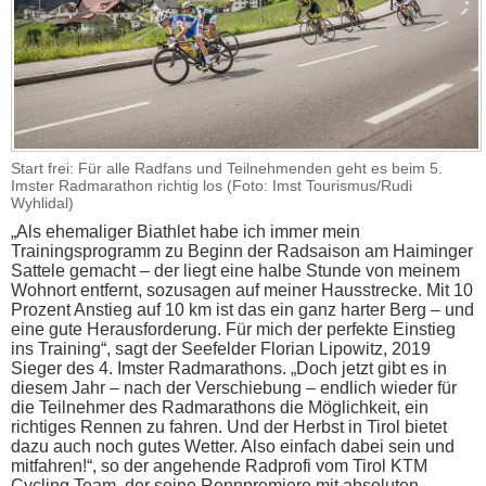
Start frei: Für alle Radfans und Teilnehmenden geht es beim 5.
Imster Radmarathon richtig los (Foto: Imst Tourismus/Rudi
Wyhlidal)
„Als ehemaliger Biathlet habe ich immer mein
Trainingsprogramm zu Beginn der Radsaison am Haiminger
Sattele gemacht – der liegt eine halbe Stunde von meinem
Wohnort entfernt, sozusagen auf meiner Hausstrecke. Mit 10
Prozent Anstieg auf 10 km ist das ein ganz harter Berg – und
eine gute Herausforderung. Für mich der perfekte Einstieg
ins Training“, sagt der Seefelder Florian Lipowitz, 2019
Sieger des 4. Imster Radmarathons. „Doch jetzt gibt es in
diesem Jahr – nach der Verschiebung – endlich wieder für
die Teilnehmer des Radmarathons die Möglichkeit, ein
richtiges Rennen zu fahren. Und der Herbst in Tirol bietet
dazu auch noch gutes Wetter. Also einfach dabei sein und
mitfahren!“, so der angehende Radprofi vom Tirol KTM
Cycling Team, der seine Rennpremiere mit absoluten