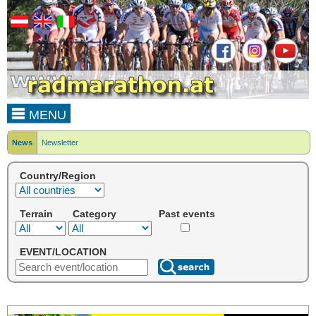
MENU
News
Newsletter
Country/Region
Terrain
Category
Past events
EVENT/LOCATION