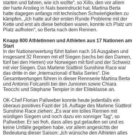
starten und fahren, wie ich wollte“, so Xillo, den vor allem
der harte Anstieg in Nals beeindruckt hat. Martina Berta
hatte dagegen anfangs mit technischen Schwierigkeiten zu
kämpfen. „Ich hatte auf der ersten Runde Probleme mit der
Kette und erst als diese behoben waren, konnte ich Platz um
Platz aufholen“, so Berta nach dem Rennen.
Knapp 800 Athletinnen und Athleten aus 17 Nationen am
Start
In der Nationenwertung führt Italien nach 16 Ausgaben und
insgesamt 32 Rennen mit elf Siegen (sechs bei den Damen,
fünf bei den Herren) vor Norwegen mit fünf und der Schweiz
mit vier Siegen. Das Marlene Südtirol Sunshine Race war
das dritte in der „Internazionali d’Italia Series“. Die
Gesamtwertungen führen in dieser Rennserie Martina Berta
und Antonio Folcarelli bei den Junioren sowie Chiara
Teocchi und Stephane Tempier in der Eliteklasse an.
OK-Chef Florian Pallweber konnte heute jedenfalls ein
überaus positives Fazit der 16. Auflage des Marlene Südtirol
Sunshine Race ziehen: „Es war ein tolles Rennen mit
würdigen Siegern und noch dazu ein sonniger Tag“, so
Pallweber. Er sei froh, dass alles gut gelaufen sei und es
keine Unfälle gegeben habe, vor allem angesichts der
Bedeutung dieser Saison: „Ich wünsche den Athleten alles