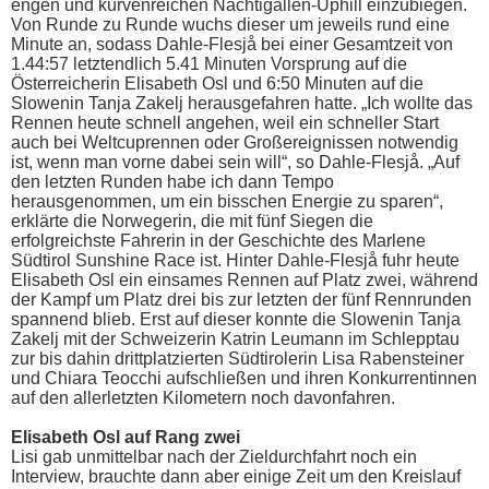
engen und kurvenreichen Nachtigallen-Uphill einzubiegen.
Von Runde zu Runde wuchs dieser um jeweils rund eine
Minute an, sodass Dahle-Flesjå bei einer Gesamtzeit von
1.44:57 letztendlich 5.41 Minuten Vorsprung auf die
Österreicherin Elisabeth Osl und 6:50 Minuten auf die
Slowenin Tanja Zakelj herausgefahren hatte. „Ich wollte das
Rennen heute schnell angehen, weil ein schneller Start
auch bei Weltcuprennen oder Großereignissen notwendig
ist, wenn man vorne dabei sein will“, so Dahle-Flesjå. „Auf
den letzten Runden habe ich dann Tempo
herausgenommen, um ein bisschen Energie zu sparen“,
erklärte die Norwegerin, die mit fünf Siegen die
erfolgreichste Fahrerin in der Geschichte des Marlene
Südtirol Sunshine Race ist. Hinter Dahle-Flesjå fuhr heute
Elisabeth Osl ein einsames Rennen auf Platz zwei, während
der Kampf um Platz drei bis zur letzten der fünf Rennrunden
spannend blieb. Erst auf dieser konnte die Slowenin Tanja
Zakelj mit der Schweizerin Katrin Leumann im Schlepptau
zur bis dahin drittplatzierten Südtirolerin Lisa Rabensteiner
und Chiara Teocchi aufschließen und ihren Konkurrentinnen
auf den allerletzten Kilometern noch davonfahren.
Elisabeth Osl auf Rang zwei
Lisi gab unmittelbar nach der Zieldurchfahrt noch ein
Interview, brauchte dann aber einige Zeit um den Kreislauf