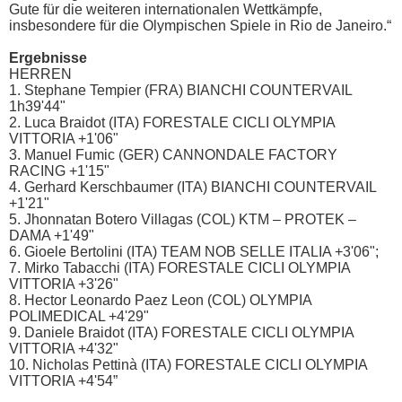
Gute für die weiteren internationalen Wettkämpfe,
insbesondere für die Olympischen Spiele in Rio de Janeiro.“
Ergebnisse
HERREN
1. Stephane Tempier (FRA) BIANCHI COUNTERVAIL
1h39'44"
2. Luca Braidot (ITA) FORESTALE CICLI OLYMPIA
VITTORIA +1'06"
3. Manuel Fumic (GER) CANNONDALE FACTORY
RACING +1'15"
4. Gerhard Kerschbaumer (ITA) BIANCHI COUNTERVAIL
+1'21"
5. Jhonnatan Botero Villagas (COL) KTM – PROTEK –
DAMA +1'49"
6. Gioele Bertolini (ITA) TEAM NOB SELLE ITALIA +3'06";
7. Mirko Tabacchi (ITA) FORESTALE CICLI OLYMPIA
VITTORIA +3'26"
8. Hector Leonardo Paez Leon (COL) OLYMPIA
POLIMEDICAL +4'29"
9. Daniele Braidot (ITA) FORESTALE CICLI OLYMPIA
VITTORIA +4'32"
10. Nicholas Pettinà (ITA) FORESTALE CICLI OLYMPIA
VITTORIA +4'54”