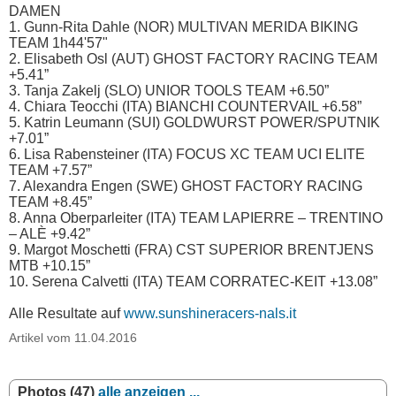
DAMEN
1. Gunn-Rita Dahle (NOR) MULTIVAN MERIDA BIKING
TEAM 1h44'57"
2. Elisabeth Osl (AUT) GHOST FACTORY RACING TEAM
+5.41”
3. Tanja Zakelj (SLO) UNIOR TOOLS TEAM +6.50”
4. Chiara Teocchi (ITA) BIANCHI COUNTERVAIL +6.58”
5. Katrin Leumann (SUI) GOLDWURST POWER/SPUTNIK
+7.01”
6. Lisa Rabensteiner (ITA) FOCUS XC TEAM UCI ELITE
TEAM +7.57”
7. Alexandra Engen (SWE) GHOST FACTORY RACING
TEAM +8.45”
8. Anna Oberparleiter (ITA) TEAM LAPIERRE – TRENTINO
– ALÈ +9.42”
9. Margot Moschetti (FRA) CST SUPERIOR BRENTJENS
MTB +10.15”
10. Serena Calvetti (ITA) TEAM CORRATEC-KEIT +13.08”
Alle Resultate auf
www.sunshineracers-nals.it
Artikel vom 11.04.2016
Photos (47)
alle anzeigen ...