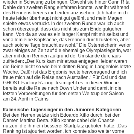
wieder in Schwung zu bringen. Obwohl sie hinter Gunn Rita
Dahle den zweiten Rang einfahren konnte, war ihr während
des Rennens bereits ihr Leiden anzusehen: „Ich habe mich
heute leider überhaupt nicht gut gefühlt und mein Magen
spielte etwas verrückt. In der zweiten Runde war ich auch
schon überzeugt, dass das nicht bis zum Ende gutgehen
kann. Von da an war es ein langer Kampf mit mir selbst und
vor allem eine Kopfsache, das Rennen durchzustehen, aber
auch solche Tage braucht es wohl.“ Die Österreicherin verlor
zwar einiges an Zeit auf die ehemalige Olympiasiegerin, war
aber mit dem Rennen aufgrund der Umstände durchaus
zufrieden: „Der Kurs kam mir etwas entgegen, leider waren
die Beine nicht so wie beim dritten Rang in Langenlois letzte
Woche. Dafür ist das Ergebnis heute hervorragend und ich
freue mich auf die Reise nach Australien.“ Für Osl und das
GHOST Factory Racing Team geht es in dieser Woche
bereits auf die Reise nach Down Under und damit in die
letzten Vorbereitungen für den ersten Weltcup der Saison
am 24. April in Cairns.
Italienische Tagessieger in den Junioren-Kategorien
Bei den Herren setzte sich Edoardo Xillo durch, bei den
Damen Martina Berta. Xillo konnte dabei die Chance
nutzen, die ihm ein besserer Startplatz geboten hatte. „Das
Ranking ist ajouriert worden, ich konnte also weiter vorne