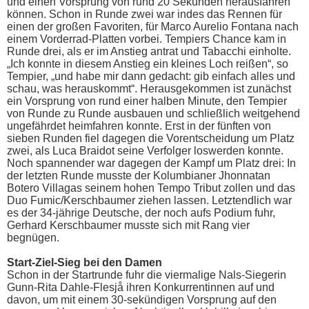
und einen Vorsprung von rund 20 Sekunden herausfahren
können. Schon in Runde zwei war indes das Rennen für
einen der großen Favoriten, für Marco Aurelio Fontana nach
einem Vorderrad-Platten vorbei. Tempiers Chance kam in
Runde drei, als er im Anstieg antrat und Tabacchi einholte.
„Ich konnte in diesem Anstieg ein kleines Loch reißen“, so
Tempier, „und habe mir dann gedacht: gib einfach alles und
schau, was herauskommt“. Herausgekommen ist zunächst
ein Vorsprung von rund einer halben Minute, den Tempier
von Runde zu Runde ausbauen und schließlich weitgehend
ungefährdet heimfahren konnte. Erst in der fünften von
sieben Runden fiel dagegen die Vorentscheidung um Platz
zwei, als Luca Braidot seine Verfolger loswerden konnte.
Noch spannender war dagegen der Kampf um Platz drei: In
der letzten Runde musste der Kolumbianer Jhonnatan
Botero Villagas seinem hohen Tempo Tribut zollen und das
Duo Fumic/Kerschbaumer ziehen lassen. Letztendlich war
es der 34-jährige Deutsche, der noch aufs Podium fuhr,
Gerhard Kerschbaumer musste sich mit Rang vier
begnügen.
Start-Ziel-Sieg bei den Damen
Schon in der Startrunde fuhr die viermalige Nals-Siegerin
Gunn-Rita Dahle-Flesjå ihren Konkurrentinnen auf und
davon, um mit einem 30-sekündigen Vorsprung auf den