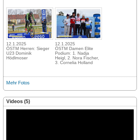
12.1.2025
12.1.2025
ÖSTM Herren: Sieger
ÖSTM Damen Elite
U23 Dominik
Podium: 1. Nadja
Hödlmoser
Heigl, 2. Nora Fischer,
3. Cornelia Holland
Mehr Fotos
Videos (5)