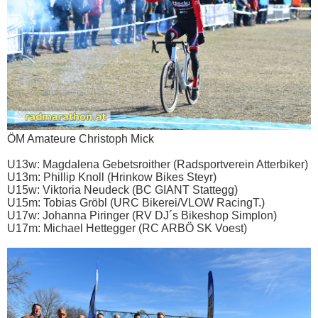
ÖM Amateure Christoph Mick
U13w: Magdalena Gebetsroither (Radsportverein Atterbiker)
U13m: Phillip Knoll (Hrinkow Bikes Steyr)
U15w: Viktoria Neudeck (BC GIANT Stattegg)
U15m: Tobias Gröbl (URC Bikerei/VLOW RacingT.)
U17w: Johanna Piringer (RV DJ´s Bikeshop Simplon)
U17m: Michael Hettegger (RC ARBÖ SK Voest)