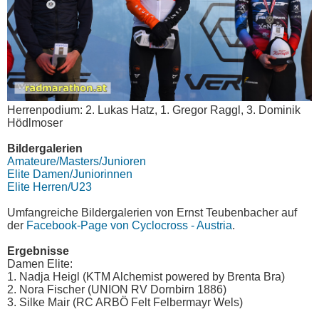
Herrenpodium: 2. Lukas Hatz, 1. Gregor Raggl, 3. Dominik
Hödlmoser
Bildergalerien
Amateure/Masters/Junioren
Elite Damen/Juniorinnen
Elite Herren/U23
Umfangreiche Bildergalerien von Ernst Teubenbacher auf
der
Facebook-Page von Cyclocross - Austria
.
Ergebnisse
Damen Elite:
1. Nadja Heigl (KTM Alchemist powered by Brenta Bra)
2. Nora Fischer (UNION RV Dornbirn 1886)
3. Silke Mair (RC ARBÖ Felt Felbermayr Wels)