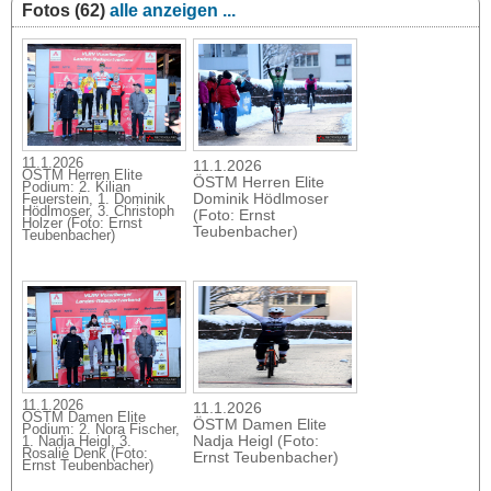
Fotos (62)
alle anzeigen ...
11.1.2026
11.1.2026
ÖSTM Herren Elite
ÖSTM Herren Elite
Podium: 2. Kilian
Dominik Hödlmoser
Feuerstein, 1. Dominik
Hödlmoser, 3. Christoph
(Foto: Ernst
Holzer (Foto: Ernst
Teubenbacher)
Teubenbacher)
11.1.2026
11.1.2026
ÖSTM Damen Elite
ÖSTM Damen Elite
Podium: 2. Nora Fischer,
Nadja Heigl (Foto:
1. Nadja Heigl, 3.
Rosalie Denk (Foto:
Ernst Teubenbacher)
Ernst Teubenbacher)