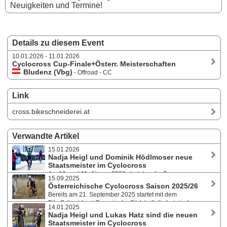
Neuigkeiten und Termine!
Details zu diesem Event
10.01.2026 - 11.01.2026
Cyclocross Cup-Finale+Österr. Meisterschaften
Bludenz (Vbg)
- Offroad - CC
Link
cross.bikeschneiderei.at
Verwandte Artikel
15.01.2026
Nadja Heigl und Dominik Hödlmoser neue
Staatsmeister im Cyclocross
Am 10. und 11. Jänner 2026 starteten die Cross-
15.09.2025
Athlet:innen bei winterlichen Bedingungen in Bludenz/Vorarlberg beim
Österreichische Cyclocross Saison 2025/26
Finale des Cycling Austria Cyclocross Cup 2025/26 und bei den
Bereits am 21. September 2025 startet mit dem
österreichischen Querfeldein-Meisterschaften in spannende Rennen.
BikeSchneiderei Cross in der Südstadt die heimische
14.01.2025
Querfeldein-Saison und damit offiziell der diesjährige Cycling Austria
Nadja Heigl und Lukas Hatz sind die neuen
Cyclocross Cup. Am Programm stehen insgesamt 17 Rennen und im
Staatsmeister im Cyclocross