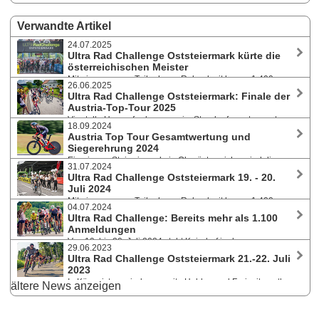
Verwandte Artikel
24.07.2025
Ultra Rad Challenge Oststeiermark kürte die
österreichischen Meister
Mit einem neuen Teilnehmer-Rekord mit knapp 1.400
26.06.2025
Starter:innen ging von 18. bis 19. Juli 2025 in Kaindorf bei Hartberg die
Ultra Rad Challenge Oststeiermark: Finale der
URC über die Bühne. In der 24h-Kategorie gewannen Bernhard
Austria-Top-Tour 2025
Lebesmühlbacher und Cornelia Schlosser die Meistertitel im
Vier tolle Herausforderungen im Stundenformat erwarten
Ultrabewerb Solo.
18.09.2024
die Teilnehmer:innen am 18. und 19. Juli 2025 beim größten
Austria Top Tour Gesamtwertung und
Radsportevent der Steiermark mit bereits mehr als 1.000 Anmeldungen.
Siegerehrung 2024
Nach den Austria-Top-Tour Rennen im Juni gibt es einen
Eine junge Steirerin und ein Oberösterreicher sind die
Zwischenstand.
31.07.2024
Gesamtsieger der Austria Top Tour, der größten Marathonserie
Ultra Rad Challenge Oststeiermark 19. - 20.
Österreichs. Denise Zöhrer aus Passail und Johannes Hufnagl aus
Juli 2024
Altmünster konnten sich mit beständigen Leistungen erstmals
Mit einem neuen Teilnehmer-Rekord mit knapp 1.400
durchsetzen.
04.07.2024
Starter:innenn ging die Ultra Rad Challenge 2024 in Kaindorf bei
Ultra Rad Challenge: Bereits mehr als 1.100
Hartberg zu Ende. Die Leistungen der Athletinnen und Athleten waren
Anmeldungen
wieder atemberaubend. Nächste Austragung 18. - 19. Juli 2025.
Von 19. bis 20. Juli 2024 steht Kaindorf in der
29.06.2023
Oststeiermark wieder ganz im Zeichen des Radsports. Hobby- und
Ultra Rad Challenge Oststeiermark 21.-22. Juli
Freizeitsportler können sich auf dem Rundkurs über 24, 12, 6 oder 3
2023
Stunden messen, in Einzel- und Teamkategorien.
In Kürze ist es wieder soweit - Hobby- und Freizeitsportler
ältere News anzeigen
können sich auf dem Rundkurs mit Start und Ziel in Kaindorf bei
Hartberg über 24, 12, 6 oder 3 Stunden messen, in Einzel- und
Teamkategorien. Heuer mit neuer Streckenführung durch die Halle und