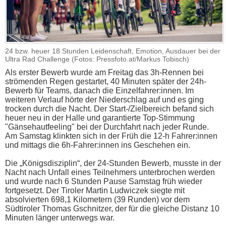
24 bzw. heuer 18 Stunden Leidenschaft, Emotion, Ausdauer bei der
Ultra Rad Challenge (Fotos: Pressfoto.at/Markus Tobisch)
Als erster Bewerb wurde am Freitag das 3h-Rennen bei
strömenden Regen gestartet, 40 Minuten später der 24h-
Bewerb für Teams, danach die Einzelfahrer:innen. Im
weiteren Verlauf hörte der Niederschlag auf und es ging
trocken durch die Nacht. Der Start-/Zielbereich befand sich
heuer neu in der Halle und garantierte Top-Stimmung
"Gänsehautfeeling" bei der Durchfahrt nach jeder Runde.
Am Samstag klinkten sich in der Früh die 12-h Fahrer:innen
und mittags die 6h-Fahrer:innen ins Geschehen ein.
Die „Königsdisziplin“, der 24-Stunden Bewerb, musste in der
Nacht nach Unfall eines Teilnehmers unterbrochen werden
und wurde nach 6 Stunden Pause Samstag früh wieder
fortgesetzt. Der Tiroler Martin Ludwiczek siegte mit
absolvierten 698,1 Kilometern (39 Runden) vor dem
Südtiroler Thomas Gschnitzer, der für die gleiche Distanz 10
Minuten länger unterwegs war.