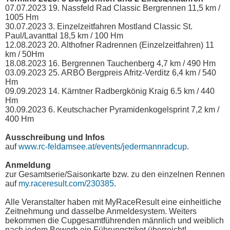
07.07.2023 19. Nassfeld Rad Classic Bergrennen 11,5 km /
1005 Hm
30.07.2023 3. Einzelzeitfahren Mostland Classic St.
Paul/Lavanttal 18,5 km / 100 Hm
12.08.2023 20. Althofner Radrennen (Einzelzeitfahren) 11
km / 50Hm
18.08.2023 16. Bergrennen Tauchenberg 4,7 km / 490 Hm
03.09.2023 25. ARBÖ Bergpreis Afritz-Verditz 6,4 km / 540
Hm
09.09.2023 14. Kärntner Radbergkönig Kraig 6.5 km / 440
Hm
30.09.2023 6. Keutschacher Pyramidenkogelsprint 7,2 km /
400 Hm
Ausschreibung und Infos
auf
www.rc-feldamsee.at/events/jedermannradcup
.
Anmeldung
zur Gesamtserie/Saisonkarte bzw. zu den einzelnen Rennen
auf
my.raceresult.com/230385
.
Alle Veranstalter haben mit MyRaceResult eine einheitliche
Zeitnehmung und dasselbe Anmeldesystem. Weiters
bekommen die Cupgesamtführenden männlich und weiblich
nach jedem Bewerb ein Führungstrikot überreicht!