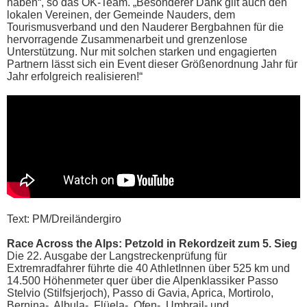
haben“, so das OK-Team. „Besonderer Dank gilt auch den
lokalen Vereinen, der Gemeinde Nauders, dem
Tourismusverband und den Nauderer Bergbahnen für die
hervorragende Zusammenarbeit und grenzenlose
Unterstützung. Nur mit solchen starken und engagierten
Partnern lässt sich ein Event dieser Größenordnung Jahr für
Jahr erfolgreich realisieren!“
Text: PM/Dreiländergiro
Race Across the Alps: Petzold in Rekordzeit zum 5. Sieg
Die 22. Ausgabe der Langstreckenprüfung für
Extremradfahrer führte die 40 AthletInnen über 525 km und
14.500 Höhenmeter quer über die Alpenklassiker Passo
Stelvio (Stilfsjerjoch), Passo di Gavia, Aprica, Mortirolo,
Bernina-, Albula-, Flüela-, Ofen-, Umbrail- und