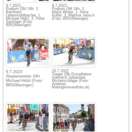
9.7.2023
9.7.2023
Podium ÖM 24h: 2.
Podium ÖM 24h: 2.
Bernhard
Maria Winter, 1. Anna
Lebesmühlbacher, 1.
Kofler, 3. Martina Jansch
Michael Hölzl, 3. Peter
(Foto: BRS/Maringer)
Sexlinger (Foto:
BRS/Maringer)
10.7.2022
9.7.2023
Sieger 24h Einzelfahrer
Staatsmeister 24h
männlich Sebastian
Michael Hölzl (Foto:
Michetschläger (Foto:
Andreas
BRS/Maringer)
Maringer/eventfoto.at)