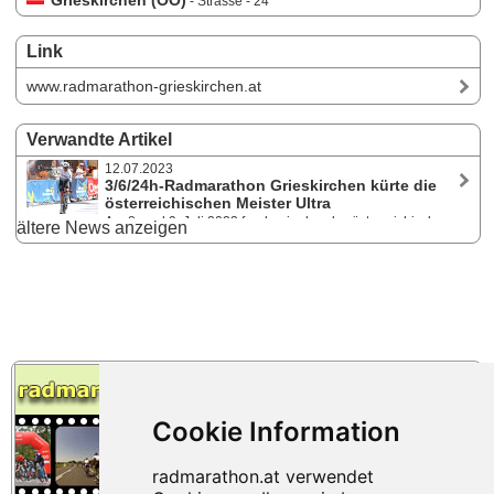
Grieskirchen (OÖ)
- Strasse - 24
Link
www.radmarathon-grieskirchen.at
Verwandte Artikel
12.07.2023
3/6/24h-Radmarathon Grieskirchen kürte die
österreichischen Meister Ultra
Am 8. und 9. Juli 2023 fanden in der oberösterreichischen
ältere News anzeigen
Bezirksstadt neben der 24-Stunden-Herausforderung auch der 6h-
Radmarathon und heuer neu ein 3h-Bewerb statt. Michael Hölzl und
Anna Kofler sind die neuen Staatsmeister im 24h Ultraradsport Solo.