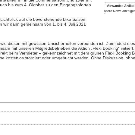
ni starten wir in die Sommersaison! Und zwar mit
euch bis zum 4. Oktober zu den Eingangspforten
Verwandte Artikel
ältere News anzeige
Lichtblick auf die bevorstehende Bike Saison
 wir dann gemeinsam von 1. bis 4. Juli 2021
 wie diesen mit gewissen Unsicherheiten verbunden ist. Zumindest dies
m mit unseren Mitgliedsbetrieben die Aktion „Flexi Booking“ initiiert
rekt beim Vermieter – gekennzeichnet mit dem grünen Flexi Booking B
se kostenlos storniert oder umgebucht werden. Ohne Diskussion, ohn