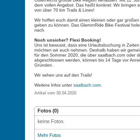
Österreichs größte Bike Region verlassen. Mit 11. Ju
dem vollen Angebot. Das heißt konkret: Wir bringen 
von über 70 km Trails & Lines!
Wir hoffen euch damit einen kleinen oder gar großen 
geben zu können. Das GlemmRide Bike Festival holen
nach.
Noch unsicher? Flexi Booking!
Uns ist bewusst, dass eine Urlaubsbuchung in Zeiten
möchten wir euch nehmen. Deshalb haben wir gemeinsa
für den Sommer 2020, die über saalbach.com oder di
abgeschlossen werden, können bis 14 Tage vor Anrei
Gründen.
Wir sehen uns auf den Trails!
Weitere Infos unter
saalbach.com
.
Artikel vom 30.04.2020
Fotos (0)
keine Fotos
Mehr Fotos