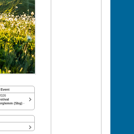
 Event
2026
stival
erglemm (Sbg)
-