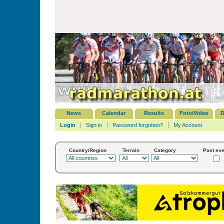
News
Calendar
Results
Foto/Video
D
Login
Sign in
Password forgotten?
My Account
Country/Region
Terrain
Category
Past eve