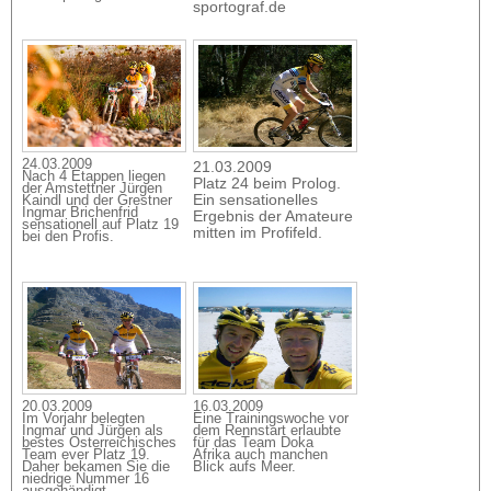
sportograf.de
24.03.2009
21.03.2009
Nach 4 Etappen liegen
Platz 24 beim Prolog.
der Amstettner Jürgen
Ein sensationelles
Kaindl und der Grestner
Ingmar Brichenfrid
Ergebnis der Amateure
sensationell auf Platz 19
mitten im Profifeld.
bei den Profis.
20.03.2009
16.03.2009
Im Vorjahr belegten
Eine Trainingswoche vor
Ingmar und Jürgen als
dem Rennstart erlaubte
bestes Österreichisches
für das Team Doka
Team ever Platz 19.
Afrika auch manchen
Daher bekamen Sie die
Blick aufs Meer.
niedrige Nummer 16