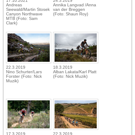
17.10.2021
24.3.2019
Andreas
Annika Langvad /Anna
Seewald/Martin Stosek
van der Breggen
Canyon Northwave
(Foto: Shaun Roy)
MTB (Foto: Sam
Clark)
22.3.2019
18.3.2019
Nino Schurter/Lars
Alban Lakata/Karl Platt
Forster (Foto: Nick
(Foto: Nick Muzik)
Muzik)
17.3.2019
22.3.2019