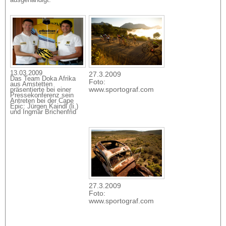
ausgehändigt.
13.03.2009
27.3.2009
Das Team Doka Afrika
Foto:
aus Amstetten
www.sportograf.com
präsentierte bei einer
Pressekonferenz sein
Antreten bei der Cape
Epic: Jürgen Kaindl (li.)
und Ingmar Brichenfrid
27.3.2009
Foto:
www.sportograf.com