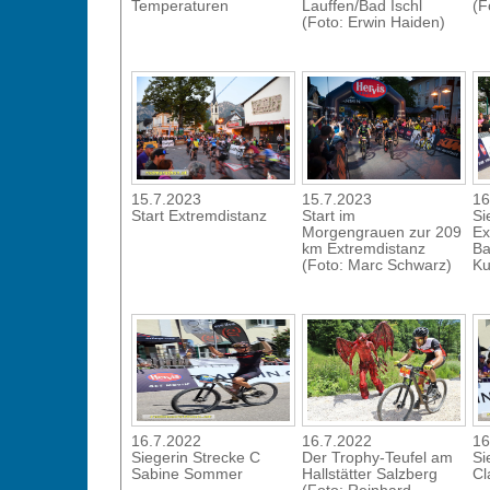
Temperaturen
Lauffen/Bad Ischl
(F
(Foto: Erwin Haiden)
15.7.2023
15.7.2023
16
Start Extremdistanz
Start im
Si
Morgengrauen zur 209
Ex
km Extremdistanz
Ba
(Foto: Marc Schwarz)
Ku
16.7.2022
16.7.2022
16
Siegerin Strecke C
Der Trophy-Teufel am
Si
Sabine Sommer
Hallstätter Salzberg
Cl