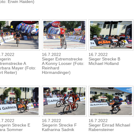
oto: Erwin Haiden)
.7.2022
16.7.2022
16.7.2022
egerin
Sieger Extremstrecke
Sieger Strecke B
tremstrecke A
A Konny Looser (Foto:
Michael Holland
rbara Mayer (Foto:
Reinhard
rt Reiter)
Hörmandinger)
.7.2022
16.7.2022
16.7.2022
egerin Strecke E
Siegerin Strecke F
Sieger Einrad Michael
ara Sommer
Katharina Sadnik
Rabensteiner