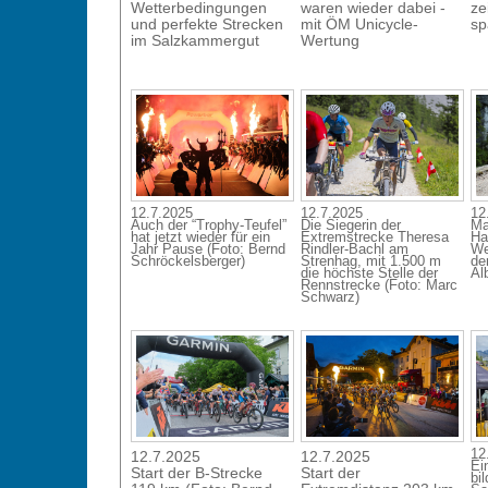
Wetterbedingungen
waren wieder dabei -
ze
und perfekte Strecken
mit ÖM Unicycle-
sp
im Salzkammergut
Wertung
12.7.2025
12.7.2025
12
Auch der “Trophy-Teufel”
Die Siegerin der
Ma
hat jetzt wieder für ein
Extremstrecke Theresa
Ha
Jahr Pause (Foto: Bernd
Rindler-Bachl am
We
Schröckelsberger)
Strenhag, mit 1.500 m
de
die höchste Stelle der
Alb
Rennstrecke (Foto: Marc
Schwarz)
12
12.7.2025
12.7.2025
Ei
Start der B-Strecke
Start der
bi