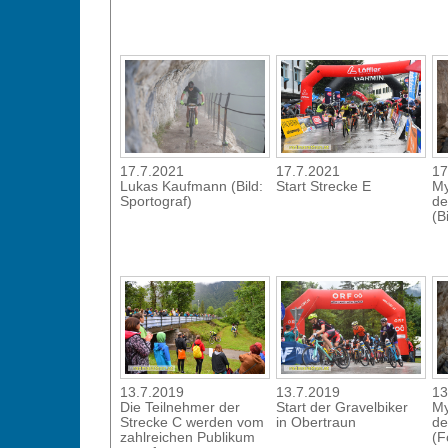
17.7.2021
17.7.2021
17
Lukas Kaufmann (Bild:
Start Strecke E
My
Sportograf)
de
(B
13.7.2019
13.7.2019
13
Die Teilnehmer der
Start der Gravelbiker
My
Strecke C werden vom
in Obertraun
de
zahlreichen Publikum
(F