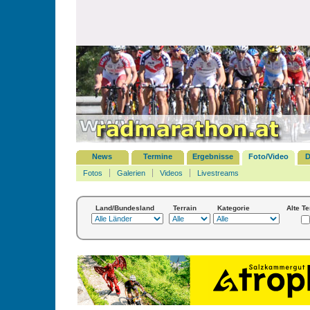
News
Termine
Ergebnisse
Foto/Video
D
Fotos
Galerien
Videos
Livestreams
Land/Bundesland
Terrain
Kategorie
Alte T