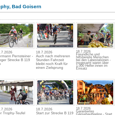
ophy, Bad Goisern
18.7.2026
.7.2026
18.7.2026
Freundliche und
rmann Pernsteiner -
Auch nach mehreren
hilfsbereite Menschen
eger Strecke B 119
Stunden Fahrzeit
bei den Labestationen -
insgesamt waren über
m
bleibt noch Kraft für
1.000 Helfer:innen im
einen Zielsprung
Einsatz
18.7.2026
.7.2026
18.7.2026
Garantiertes
r Trophy-Teufel
Start zur Strecke B 119
Gänsehautfeeling - Start