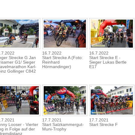
.7.2022
16.7.2022
16.7.2022
eger Strecke G Jan
Start Strecke A (Foto:
Start Strecke E -
risamer G1/ Sieger
Reinhard
Sieger Lukas Bertle
avelmarathon Karl-
Hörmandinger)
E17
inz Gollinger C842
.7.2021
17.7.2021
17.7.2021
nny Looser - Vierter
Start Salzkammergut-
Start Strecke F
eg in Folge auf der
Muni-Trophy
tremdistanz