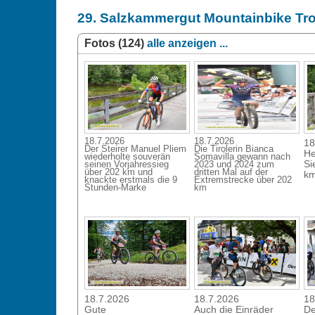
29. Salzkammergut Mountainbike Tr
Fotos (124)
alle anzeigen ...
18.7.2026
18.7.2026
18
Der Steirer Manuel Pliem
Die Tirolerin Bianca
He
wiederholte souverän
Somavilla gewann nach
Si
seinen Vorjahressieg
2023 und 2024 zum
über 202 km und
dritten Mal auf der
k
knackte erstmals die 9
Extremstrecke über 202
Stunden-Marke
km
18.7.2026
18.7.2026
18
Gute
Auch die Einräder
De