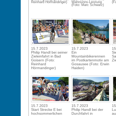
Reinhard Hörmandinger)
Wahnsinns-Leistung
(Fo
(Foto: Marc Schwarz)
15.7.2023
15.7.2023
15
Philip Handl bei seiner
Ein
Si
Zieleinfahrt in Bad
Mountainbikerennen
Sa
Goisern (Foto:
im Postkartenmotiv am
Zi
Reinhard
Gosausee (Foto: Erwin
Hörmandinger)
Haiden)
15.7.2023
15.7.2023
15
Start Strecke E bei
Philip Handl bei der
Lu
hochsommerlichen
Durchfahrt in
au