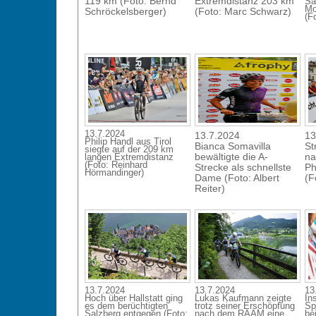
119 km (Foto: Bernd
Extremdistanz 203 km
Sa
Mo
Schröckelsberger)
(Foto: Marc Schwarz)
(F
13.7.2024
13.7.2024
13
Philip Handl aus Tirol
Bianca Somavilla
St
siegte auf der 209 km
bewältigte die A-
na
langen Extremdistanz
(Foto: Reinhard
Strecke als schnellste
Ph
Hörmandinger)
Dame (Foto: Albert
(F
Reiter)
13.7.2024
13.7.2024
13
Hoch über Hallstatt ging
Lukas Kaufmann zeigte
In
es dem berüchtigten
trotz seiner Erschöpfung
Sp
Salzberg entgegen (Foto:
nach dem RAAM eine
be