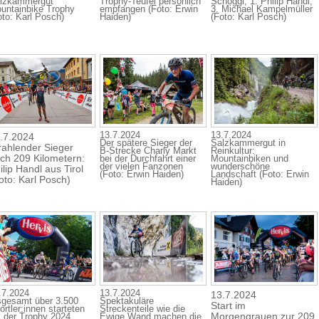
lzkammergut
Trophy-Teufel persönlich
Schöggl, 1. Philip Handl,
untainbike Trophy
empfangen (Foto: Erwin
3. Michael Kampelmüller
oto: Karl Posch)
Haiden)
(Foto: Karl Posch)
13.7.2024
13.7.2024
.7.2024
Der spätere Sieger der
Salzkammergut in
rahlender Sieger
B-Strecke Charly Markt
Reinkultur:
ch 209 Kilometern:
bei der Durchfahrt einer
Mountainbiken und
der vielen Fanzonen
wunderschöne
ilip Handl aus Tirol
(Foto: Erwin Haiden)
Landschaft (Foto: Erwin
oto: Karl Posch)
Haiden)
.7.2024
13.7.2024
13.7.2024
sgesamt über 3.500
Spektakuläre
Start im
ortler:innen starteten
Streckenteile wie die
Morgengrauen zur 209
i der Trophy 2024
Ewige Wand machen die