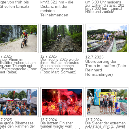
igte von früh bis
km/3.521 hm - die
um 5:00 Uhr morgens
zur Extremdistanz. 202
ät vollen Einsatz
Distanz mit den
km/7.000 hm - Einmal
meisten
Hölle und zurück!
Teilnehmenden
.7.2025
12.7.2025
12.7.2025
nuel Pliem im
Die Trophy 2025 wurde
Überquerung der
llstätter Echerntal am
ihrem Ruf als härtestes
Traun in Lauffen (Foto:
g zum Triumph auf
Mountainbikerennen
r Extremstrecke (Foto:
Österreichs gerecht
Reinhard
ert Reiter)
(Foto: Marc Schwarz)
Hörmandinger)
.7.2025
13.7.2024
13.7.2024
ne große Bikemesse
Die letzten Finisher
Die Sieger der extremen
ldete den Rahmen der
wurden wieder vom
A-Distanz vlnr: 2. David