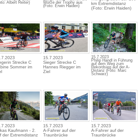
to: Albert Reiter)
Würze der Trophy aus
km Extremdistanz
(Foto: Erwin Haiden)
(Foto: Erwin Haiden)
15.7.2023
.7.2023
15.7.2023
Philip Handl in Führung
egerin Strecke C
Sieger Strecke C
auf dem Weg zum
bine Sommer im
Hannes Riegger im
Rekordsieg auf der A-
Distanz (Foto: Marc
el
Ziel
Schwarz)
.7.2023
15.7.2023
15.7.2023
kas Kaufmann - 2.
A-Fahrer auf der
A-Fahrer auf der
f der Extremdistanz
Traunbrücke
Traunbrücke