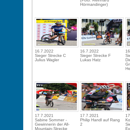
(Foto: Reinhard
Hörmandinger)
16.7.2022
16.7.2022
16
Sieger Strecke C
Sieger Strecke F
Si
Julius Wagler
Lukas Hatz
Di
Gr
He
17.7.2021
17.7.2021
17
Sabine Sommer -
Philip Handl auf Rang
Ko
Gewinnerin der All-
2
Si
Mountain-Strecke
Ex