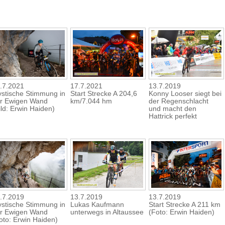
.7.2021
17.7.2021
13.7.2019
stische Stimmung in
Start Strecke A 204,6
Konny Looser siegt bei
r Ewigen Wand
km/7.044 hm
der Regenschlacht
ild: Erwin Haiden)
und macht den
Hattrick perfekt
.7.2019
13.7.2019
13.7.2019
stische Stimmung in
Lukas Kaufmann
Start Strecke A 211 km
r Ewigen Wand
unterwegs in Altaussee
(Foto: Erwin Haiden)
oto: Erwin Haiden)