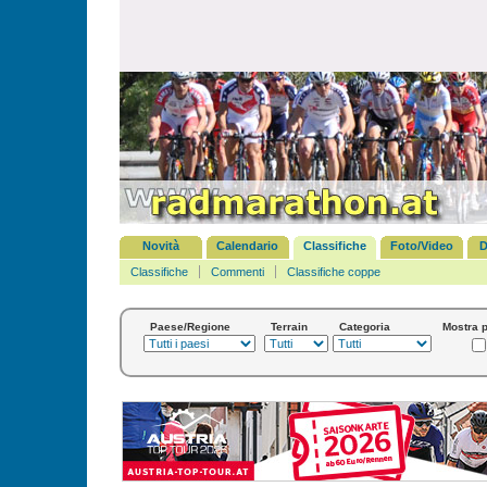
Novità
Calendario
Classifiche
Foto/Video
D
Classifiche
Commenti
Classifiche coppe
Paese/Regione
Terrain
Categoria
Mostra p