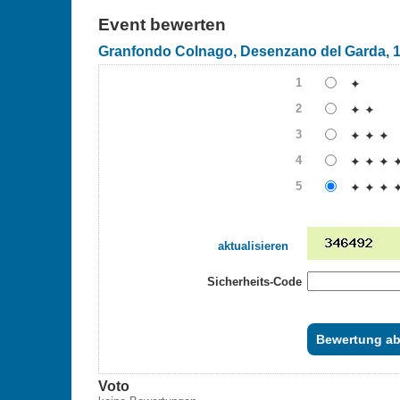
Event bewerten
Granfondo Colnago, Desenzano del Garda, 1
1
✦
2
✦ ✦
3
✦ ✦ ✦
4
✦ ✦ ✦ 
5
✦ ✦ ✦ 
aktualisieren
Sicherheits-Code
Voto