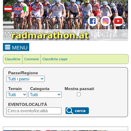
MENU
Classifiche
Commenti
Classifiche coppe
Paese/Regione
Terrain
Categoria
Mostra passati
EVENTO/LOCALITÀ