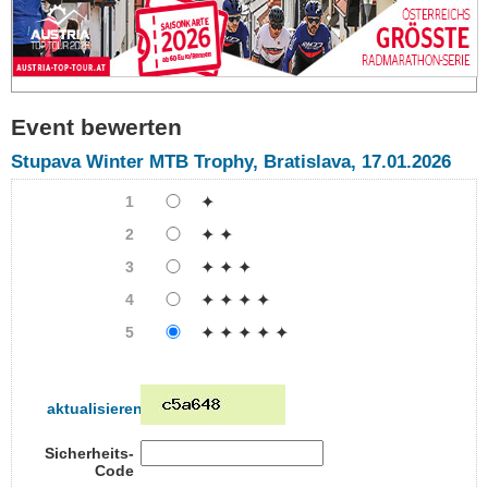
Event bewerten
Stupava Winter MTB Trophy, Bratislava, 17.01.2026
1
✦
2
✦ ✦
3
✦ ✦ ✦
4
✦ ✦ ✦ ✦
5
✦ ✦ ✦ ✦ ✦
aktualisieren
Sicherheits-
Code