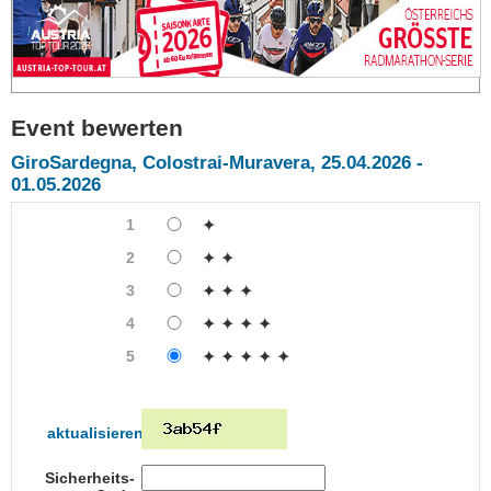
Event bewerten
GiroSardegna, Colostrai-Muravera, 25.04.2026 -
01.05.2026
1
✦
2
✦ ✦
3
✦ ✦ ✦
4
✦ ✦ ✦ ✦
5
✦ ✦ ✦ ✦ ✦
aktualisieren
Sicherheits-