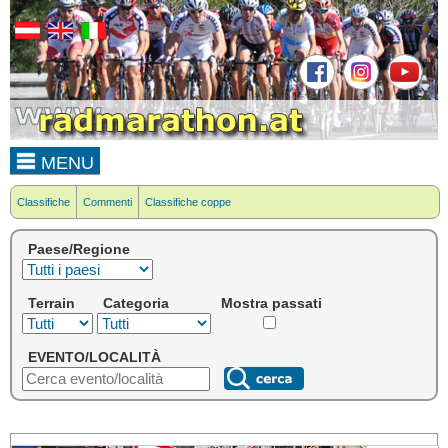
MENU
Classifiche
Commenti
Classifiche coppe
Paese/Regione
Terrain
Categoria
Mostra passati
EVENTO/LOCALITÀ