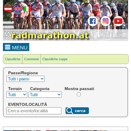
MENU
Classifiche
Commenti
Classifiche coppe
Paese/Regione
Terrain
Categoria
Mostra passati
EVENTO/LOCALITÀ