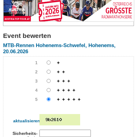
Event bewerten
MTB-Rennen Hohenems-Schwefel, Hohenems,
20.06.2026
1
✦
2
✦ ✦
3
✦ ✦ ✦
4
✦ ✦ ✦ ✦
5
✦ ✦ ✦ ✦ ✦
aktualisieren
Sicherheits-