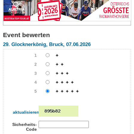
Event bewerten
29. Glocknerkönig, Bruck, 07.06.2026
1
✦
2
✦ ✦
3
✦ ✦ ✦
4
✦ ✦ ✦ ✦
5
✦ ✦ ✦ ✦ ✦
aktualisieren
Sicherheits-
Code