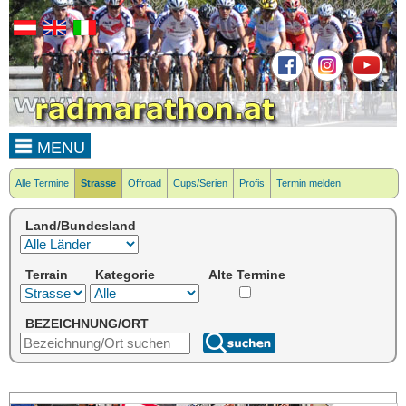
MENU
Alle Termine
Strasse
Offroad
Cups/Serien
Profis
Termin melden
Land/Bundesland
Terrain
Kategorie
Alte Termine
BEZEICHNUNG/ORT