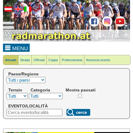
MENU
Attuale
Strada
Offroad
Coppe
Professionista
Annuncia evento
Paese/Regione
Terrain
Categoria
Mostra passati
EVENTO/LOCALITÀ