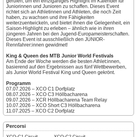
gerufen, um ein einzigartiges Highlight im Kalender für
Juniorinnen und Junioren zu schaffen. Dieses Event
richtet sich an Athletinnen und Athleten, die noch Zeit
haben, zu wachsen und ihre Fähigkeiten
weiterzuentwickeln, und bietet ihnen die Gelegenheit, ein
Saison-Highlight zu erleben – ähnlich wie in ihren
jüngeren Jahren bei den Jugend-Europameisterschaften.
Dieses Event ist ausschließlich den JUNIOR-
Rennfahrer:innen gewidmet!
King & Queen des MTB Junior World Festivals
Am Ende der Woche werden die besten Athlet:innen,
basierend auf den Ergebnissen aus fünf Wettbewerben,
als Junior World Festival King und Queen gekrönt.
Programm
07.07.2026 – XCO C1 Dorfplatz
08.07.2026 – XCO C3 Höllbacharena
09.07.2026 – XCR Höllbacharena Team Relay
10.07.2026 – XCO Short C3 Höllbacharena
11.07.2025 – XCO C2 Dorfplatz
Percorsi
XCO-C1 Circuit
XCO-C2 Circuit