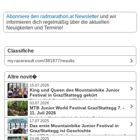
Abonniere den radmarathon.at Newsletter
und wir
informieren dich regelmäßig über die aktuellen
Neuigkeiten und Termine!
Classifiche
my.raceresult.com/381877/results
Altre novit�
15.07.2026
King und Queen des Mountainbike Junior
Festival in Graz/Stattegg gekürt
Die zweite Auflage des MTB Festivals für
03.07.2026
Juniorensportler:innen von 7. - 11. Juli 2026 war mit 90 Teilnehmern
MTB Junior World Festival Graz/Stattegg 7. -
aus 15 Nationen, davon 5 Nationalteams, doppelt so groß wie im
11. Juli 2026
Vorjahr. Nach 5 Rennen auf 4 verschiedenen Strecken holten sich Molly
Nach dem Start im Vorjahr findet das Fest der jungen
Evaldson (SWE) und Viliam Balok (SVK) die Gesamtwertung. Video-
17.07.2025
Talente heuer seine Fortsetzung: 5 Rennen auf 4 verschiedenen
Highlights aller Bewerbe online.
Das erste Mountainbike Junior Festival in
Strecken lassen bei den Nachwuchsathlet:innen der Kategorie
Graz/Stattegg ist Geschichte
Junior:innen (17 und 18 Jahre alt) keine Langeweile aufkommen. 15
Das MTB Festival für Juniorensportler:innen feierte von 8. -
Nation genannt - von USA bis Südafrika und von Estland bis Türkei.
23.06.2025