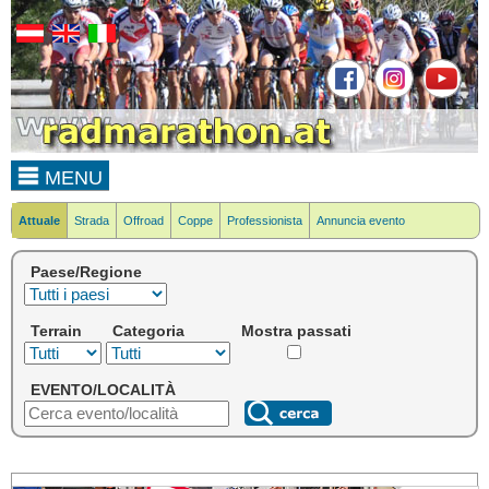
MENU
Attuale
Strada
Offroad
Coppe
Professionista
Annuncia evento
Paese/Regione
Terrain
Categoria
Mostra passati
EVENTO/LOCALITÀ