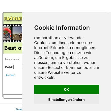
Newsletter
E-Mail
Archivio
OK
Einstellungen ändern
Stampa
|
Mappa del sito
|
Colofone
|
Privacy
|
Cookie Einstellungen