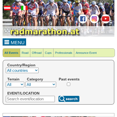
MENU
All Events
Road
Offroad
Cups
Professionals
Announce Event
Country/Region
Terrain
Category
Past events
EVENT/LOCATION