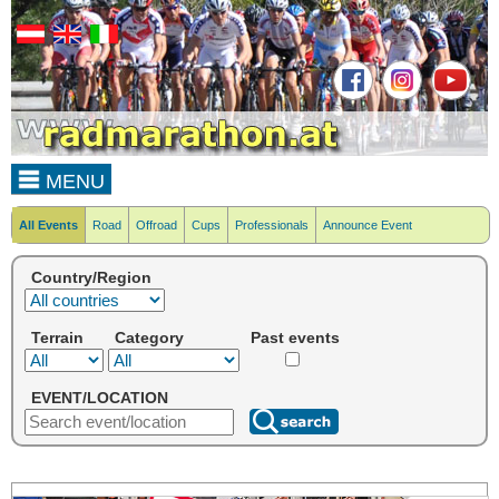
MENU
All Events
Road
Offroad
Cups
Professionals
Announce Event
Country/Region
Terrain
Category
Past events
EVENT/LOCATION