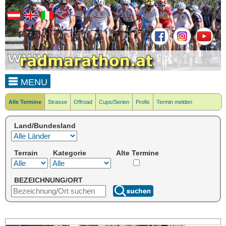
MENU
Alle Termine
Strasse
Offroad
Cups/Serien
Profis
Termin melden
Land/Bundesland
Terrain
Kategorie
Alte Termine
BEZEICHNUNG/ORT