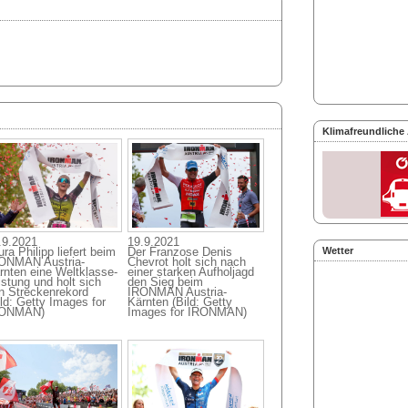
Klimafreundliche
.9.2021
19.9.2021
Wetter
ra Philipp liefert beim
Der Franzose Denis
ONMAN Austria-
Chevrot holt sich nach
rnten eine Weltklasse-
einer starken Aufholjagd
istung und holt sich
den Sieg beim
n Streckenrekord
IRONMAN Austria-
ild: Getty Images for
Kärnten (Bild: Getty
ONMAN)
Images for IRONMAN)