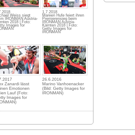
7.2018
1.7.2018
chael Weiss siegt
Mareen Hufe feiert ihren
im IRONMAN Austria-
Premierensieg beim
rnten 2018 | Foto:
IRONMAN Austria-
tty Images for
Kärnten 2018 | Foto:
RONMAN
Getty Images for
IRONMAN
7.2017
26.6.2016
ex Zanardi lässt
Marino Vanhoenacker
inen Emotionen
(Bild: Getty Images for
eien Lauf (Foto:
IRONMAN)
tty Images for
RONMAN)