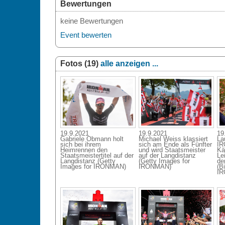
Bewertungen
keine Bewertungen
Event bewerten
Fotos (19)
alle anzeigen ...
19.9.2021
19.9.2021
19
Gabriele Obmann holt
Michael Weiss klassiert
Lau
sich bei ihrem
sich am Ende als Fünfter
IR
Heimrennen den
und wird Staatsmeister
Kä
Staatsmeistertitel auf der
auf der Langdistanz
Le
Langdistanz (Getty
(Getty Images for
de
Images for IRONMAN)
IRONMAN)
(B
IR