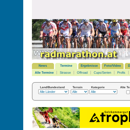
News
Termine
Ergebnisse
Foto/Video
D
Alle Termine
Strasse
Offroad
Cups/Serien
Profis
Land/Bundesland
Terrain
Kategorie
Alte T