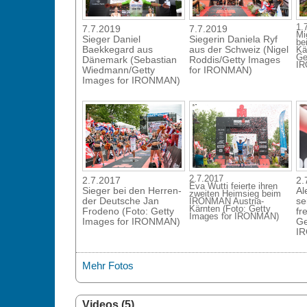
1.
7.7.2019
7.7.2019
Mi
Sieger Daniel
Siegerin Daniela Ryf
be
Baekkegard aus
aus der Schweiz (Nigel
Kä
Ge
Dänemark (Sebastian
Roddis/Getty Images
I
Wiedmann/Getty
for IRONMAN)
Images for IRONMAN)
2.7.2017
2.7.2017
2.
Eva Wutti feierte ihren
Sieger bei den Herren-
Al
zweiten Heimsieg beim
der Deutsche Jan
se
IRONMAN Austria-
Kärnten (Foto: Getty
Frodeno (Foto: Getty
fr
Images for IRONMAN)
Images for IRONMAN)
Ge
I
Mehr Fotos
Videos (5)