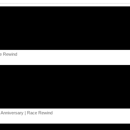
ce Rewind
 Anniversary | Race Rewind