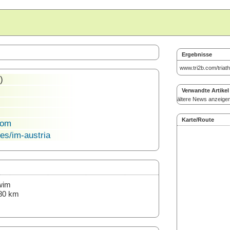
Ergebnisse
www.tri2b.com/triat
)
Verwandte Artikel
ältere News anzeige
Karte/Route
com
s/im-austria
wim
80 km