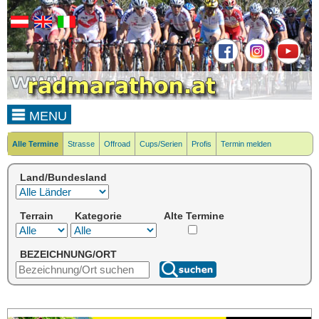
MENU
Alle Termine
Strasse
Offroad
Cups/Serien
Profis
Termin melden
Land/Bundesland
Terrain
Kategorie
Alte Termine
BEZEICHNUNG/ORT