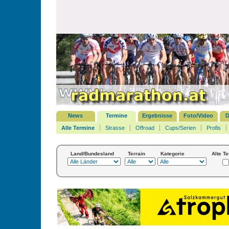
News
Termine
Ergebnisse
Foto/Video
D
Alle Termine
Strasse
Offroad
Cups/Serien
Profis
Land/Bundesland
Terrain
Kategorie
Alte T