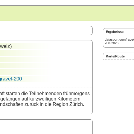
Ergebnisse
datasport.com/race/
200-2026
weiz)
Karte/Route
gravel-200
t starten die Teilnehmenden frühmorgens
 gelangen auf kurzweiligen Kilometern
dschaften zurück in die Region Zürich.