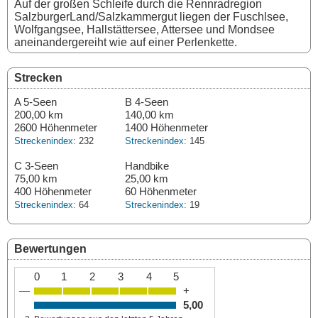
Auf der großen Schleife durch die Rennradregion
SalzburgerLand/Salzkammergut liegen der Fuschlsee,
Wolfgangsee, Hallstättersee, Attersee und Mondsee
aneinandergereiht wie auf einer Perlenkette.
Strecken
A 5-Seen
B 4-Seen
200,00 km
140,00 km
2600 Höhenmeter
1400 Höhenmeter
Streckenindex:
232
Streckenindex:
145
C 3-Seen
Handbike
75,00 km
25,00 km
400 Höhenmeter
60 Höhenmeter
Streckenindex:
64
Streckenindex:
19
Bewertungen
0
1
2
3
4
5
—
+
5,00