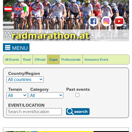
MENU
All Events
Road
Offroad
Cups
Professionals
Announce Event
Country/Region
Terrain
Category
Past events
EVENT/LOCATION