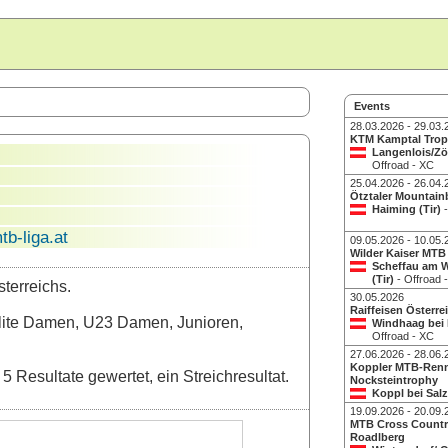
Events
28.03.2026 - 29.03.
KTM Kamptal Tro
Langenlois/Z
Offroad - XC
25.04.2026 - 26.04.
Ötztaler Mountainb
Haiming (Tir)
b-liga.at
09.05.2026 - 10.05.
Wilder Kaiser MTB
Scheffau am W
(Tir)
- Offroad 
terreichs.
30.05.2026
Raiffeisen Österre
Elite Damen, U23 Damen, Junioren,
Windhaag bei
Offroad - XC
27.06.2026 - 28.06.
Koppler MTB-Ren
Resultate gewertet, ein Streichresultat.
Nocksteintrophy
Koppl bei Sal
Offroad - XC
19.09.2026 - 20.09.
MTB Cross Count
Roadlberg