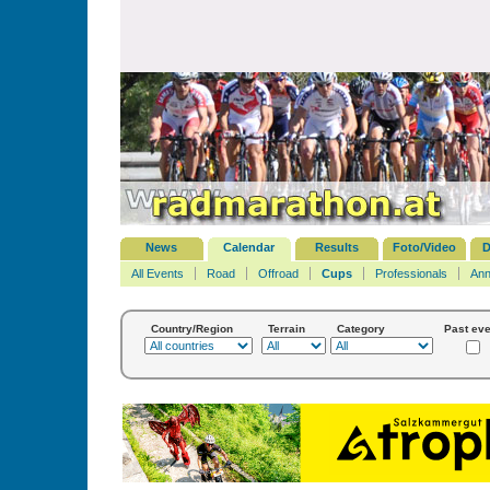
News
Calendar
Results
Foto/Video
D
All Events
Road
Offroad
Cups
Professionals
Ann
Country/Region
Terrain
Category
Past eve