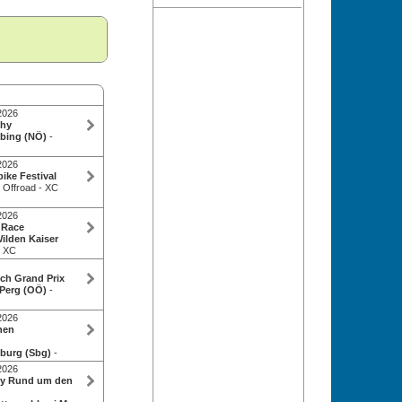
2026
phy
öbing (NÖ)
-
2026
ike Festival
- Offroad - XC
2026
 Race
ilden Kaiser
- XC
ich Grand Prix
 Perg (OÖ)
-
2026
nen
zburg (Sbg)
-
2026
ry Rund um den