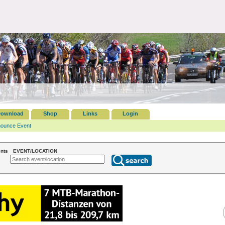
ownload
Shop
Links
Login
ounce Event
nts
EVENT/LOCATION