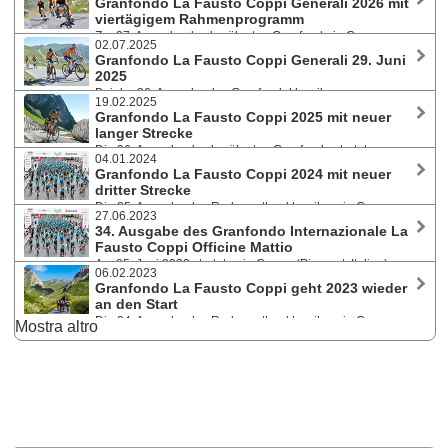
Granfondo La Fausto Coppi Generali 2026 mit
Federico Borella and Annalisa Prato gewannen auf der Langstrecke
viertägigem Rahmenprogramm
über 172 km / 4.300 hm.
Zur 37. Ausgabe des berühmten Granfondo in Cuneo
02.07.2025
(Italien) bieten die Veranstalter heuer von 25. bis 28. Juni vier Tage
Granfondo La Fausto Coppi Generali 29. Juni
voller Sport, Kultur und kulinarischer Genüsse. Sportlich wird es bei den
2025
Jugendrennen, einer neuen Gravel-Radtour und dem Radmarathon am
Bei der 36. Ausgabe des Granfondoklassikers waren
Sonntag.
19.02.2025
insgesamt über 2.500 Registrierungen aus 42 verschiedenen Nationen
Granfondo La Fausto Coppi 2025 mit neuer
eingegangen. Über 2.300 Athlet:innen starteten in Cuneo (Piemont,
langer Strecke
Italien) auf die drei Strecken.
Die 36. Ausgabe des berühmten Granfondo startet am
04.01.2024
Sonntag, den 29. Juni 2025, in Cuneo (Piemont). Heuer wird die
Granfondo La Fausto Coppi 2024 mit neuer
Granfondostrecke noch spektakulärer, denn sie führt wieder über den
dritter Strecke
Anstieg auf den Colle di Sampeyre (2.284m).
Die 35. Ausgabe des Radmarathonklassikers in Cuneo
27.06.2023
(Piemont) am Sonntag, 30. Juni 2024, bietet neben den beiden
34. Ausgabe des Granfondo Internazionale La
traditionellen Distanzen die Fauniera Classic als nicht-kompetitive
Fausto Coppi Officine Mattio
Strecke an. Bis 7. Jänner gilt noch die vergünstigte Startgebühr.
Am 25. Juni 2023 starteten in Cuneo (Piemont, Italien)
06.02.2023
2.000 AthletInnen aus 24 verschiedenen Nationen auf zwei
Granfondo La Fausto Coppi geht 2023 wieder
anspruchsvollen Strecken über 177 Kilometer und 4.125 Höhenmeter
an den Start
bzw. 111 Kilometer und 2.500 Höhenmeter.
Die 34. Ausgabe des Radmarathonklassikers in Cuneo
Mostra altro
(Piemont) am Sonntag, 25. Juni 2023, bietet wieder zwei Rennstrecken
an: Granfondo mit 177 Kilometer und 4.125 Höhenmetern und
Mediofondo mit 111 Kilometer und 2.500 Höhenmetern.