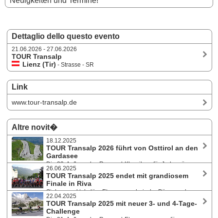
Neuigkeiten und Termine!
Dettaglio dello questo evento
21.06.2026 - 27.06.2026
TOUR Transalp
Lienz (Tir)
- Strasse - SR
Link
www.tour-transalp.de
Altre novit�
18.12.2025
TOUR Transalp 2026 führt von Osttirol an den
Gardasee
Die 22. Auflage des Rennrad-Klassikers für Jedermänner
26.06.2025
und -frauen bietet von 21. bis 27. Juni 2026 einen spektakulären Ritt in
TOUR Transalp 2025 endet mit grandiosem
sieben Akten. Über 750 Kilometer und mehr als 17.000 Höhenmeter
Finale in Riva
geht es von Lienz nach Riva del Garda.
Sieben spektakuläre Etappen, malerische Pässe und
22.04.2025
perfektes Alpenwetter von 15. bis 21. Juni 2025: Mehr als 600
TOUR Transalp 2025 mit neuer 3- und 4-Tage-
Rennradfahrer:innen haben sich im Ziel der 21. Auflage des Rennrad-
Challenge
Etappenrennens in Riva am Gardasee feiern lassen. Die Anmeldung für