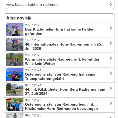
www.kitzsport.at/horn-radrennen
Altre novit�
26.07.2026
Das Kitzbüheler Horn hat seine Helden
gefunden
Traumhaftes Radwetter, perfekte Kulisse und ein stark
14.07.2026
besetztes Starterfeld - das 46. Internationale Hornradrennen
46. Internationales Horn-Radrennen am 25.
präsentierte sich heuer von seiner Sonnenseite: Mehr als 120
Juli 2026
Athlet:innen stellten sich am 25. Juli 2026 der Herausforderung.
Das Horn sucht seine Meister: 7,2 Kilometer, 865
28.07.2025
Höhenmeter und bis zu 22,3 Prozent Steigung. Der Radklassiker aufs
Wenn der steilste Radberg ruft, kennt der
Kitzbüheler Horn fordert auch heuer wieder Ausdauer, Kampfgeist und
Wille kein Wetter
echte „Wadl-Beißer“. Anmeldungen sind noch möglich.
Der Wetterfrosch zeigte sich heuer ein wenig launisch:
28.07.2024
Regen, Nebel und kühle Temperaturen forderten am 26. Juli 2025 beim
Österreichs steilster Radberg hat seine
45. Internationalen Hornradrennen selbst den härtesten Athleten alles
Triumphatoren gekürt
ab. Die Schnellsten: Julia Sörgel und René Pammer.
Die über 100 Teilnehmer:innen und die zahlreich
07.07.2024
erschienenen Zuschauer strahlten am 27. Juli 2024 beim 44.
44. Int. Kitzbüheler Horn Berg Radrennen am
Internationalen Kitzbüheler Horn Radrennen mit den Sieger:innen und
27. Juli 2024
der Sonne um die Wette. Neue Gesichter ganz auf dem obersten
Amateure und Profis der Radsportszene aufgepasst: Der
Siegertreppchen.
30.07.2023
Sportverein Kitzsport ruft erneut zum großen Kräftemessen auf das
Österreichs steilster Radberg beim Int.
legendäre Kitzbüheler Horn, dem Einzelzeitfahren auf Österreichs
Kitzbüheler Horn Radrennen bezwungen
steilsten Radberg mit bis zu 22,3 % Steigung und 7,2 Kilometer Länge.
Der Wettergott war gnädig, die Stimmung und das
09.07.2023
Teilnehmerfeld grandios - die 43. Ausgabe des Bergrennens am 29. Juli