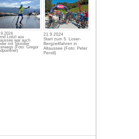
Eigene Wertung für
Mountainbikes.
.9.2024
21.9.2024
rnd Loitzl aus
Start zum 5. Loser-
taussee war auch
Bergzeitfahren in
der mit Skiroller
terwegs (Foto: Gregor
Altaussee (Foto: Peter
ndpointner)
Perstl)