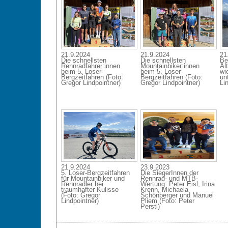
21.9.2024
21.9.2024
21
Die schnellsten
Die schnellsten
Be
Rennradfahrer:innen
Mountainbiker:innen
Al
beim 5. Loser-
beim 5. Loser-
wie
Bergzeitfahren (Foto:
Bergzeitfahren (Foto:
un
Gregor Lindpointner)
Gregor Lindpointner)
Li
21.9.2024
23.9.2023
5. Loser-Bergzeitfahren
Die SiegerInnen der
für Mountainbiker und
Rennrad- und MTB-
Rennradler bei
Wertung: Peter Eisl, Irina
traumhafter Kulisse
Krenn, Michaela
(Foto: Gregor
Schönberger und Manuel
Lindpointner)
Pliem (Foto: Peter
Perstl)