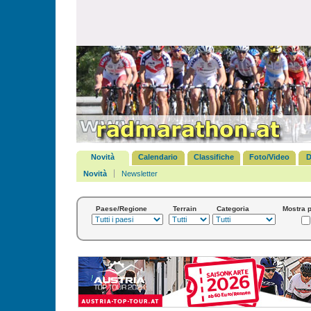
Novità
Calendario
Classifiche
Foto/Video
D
Novità
Newsletter
Paese/Regione
Terrain
Categoria
Mostra p