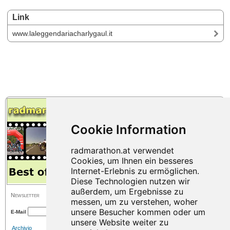
Link
www.laleggendariacharlygaul.it
Newsletter
E-Mail
Archivio