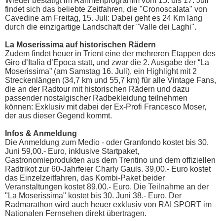
Wieder bestätigt im Rahmenprogramm vom 15. bis 17. Juli
findet sich das beliebte Zeitfahren, die "Cronoscalata" von
Cavedine am Freitag, 15. Juli: Dabei geht es 24 Km lang
durch die einzigartige Landschaft der "Valle dei Laghi".
La Moserissima auf historischen Rädern
Zudem findet heuer in Trient eine der mehreren Etappen des
Giro d’Italia d’Epoca statt, und zwar die 2. Ausgabe der “La
Moserissima” (am Samstag 16. Juli), ein Highlight mit 2
Streckenlängen (34,7 km und 55,7 km) für alle Vintage Fans,
die an der Radtour mit historischen Rädern und dazu
passender nostalgischer Radbekleidung teilnehmen
können: Exklusiv mit dabei der Ex-Profi Francesco Moser,
der aus dieser Gegend kommt.
Infos & Anmeldung
Die Anmeldung zum Medio - oder Granfondo kostet bis 30.
Juni 59,00.- Euro, inklusive Startpaket,
Gastronomieprodukten aus dem Trentino und dem offiziellen
Radtrikot zur 60-Jahrfeier Charly Gauls. 39,00.- Euro kostet
das Einzelzeitfahren, das Kombi-Paket beider
Veranstaltungen kostet 89,00.- Euro. Die Teilnahme an der
"La Moserissima" kostet bis 30. Juni 38.- Euro. Der
Radmarathon wird auch heuer exklusiv von RAI SPORT im
Nationalen Fernsehen direkt übertragen.