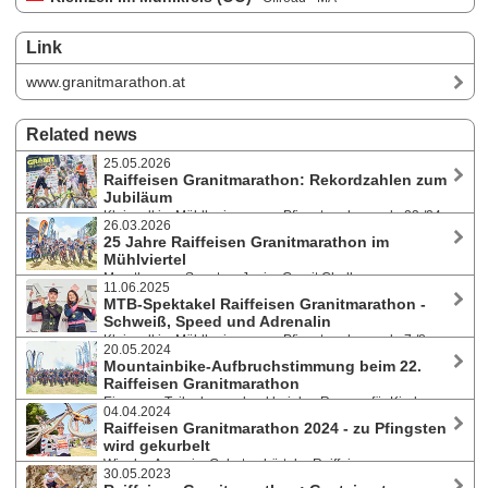
Link
www.granitmarathon.at
Related news
25.05.2026
Raiffeisen Granitmarathon: Rekordzahlen zum
Jubiläum
Kleinzell im Mühlkreis war am Pfingstwochenende 23./24.
26.03.2026
Mai 2026 erneut das Zentrum des Mountainbike-Sports und lockte
25 Jahre Raiffeisen Granitmarathon im
wieder zahlreiche begeisterte Sportler:innen sowie Zuschauer aus
Mühlviertel
ganz Österreich und weiteren Nationen an.
Marathon am Sonntag, Junior Granit Challenge am
11.06.2025
Samstag: Kleinzell im Mühlkreis wird am Pfingstwochenende wieder
MTB-Spektakel Raiffeisen Granitmarathon -
zum Treffpunkt für Mountainbiker:innen aus ganz Österreich und
Schweiß, Speed und Adrenalin
darüber hinaus. Der 24. Granitmarathon am 23./24. Mai 2026 blickt auf
Kleinzell im Mühlkreis war am Pfingstwochenende 7./8.
ein Vierteljahrhundert voller sportlicher Highlights zurück. Startgeld-
20.05.2024
Juni 2025 erneut das Zentrum des Mountainbike-Sports und lockte trotz
Zuckerl bis 3. Mai.
Mountainbike-Aufbruchstimmung beim 22.
schlechter Wetterbedingungen wieder zahlreiche begeisterte
Raiffeisen Granitmarathon
Sportler:innen sowie Zuschauer aus ganz Österreich und darüber
Ein neuer Teilnehmerrekord bei den Rennen für Kinder
hinaus an.
04.04.2024
und Jugendliche und eine hohe Anzahl an erwachsenen Biker:innen
Raiffeisen Granitmarathon 2024 - zu Pfingsten
formten am 18. und 19. Mai 2024 im oberösterreichischen Kleinzell im
wird gekurbelt
Mühlkreis ein Mountainbike-Fest vom Feinsten.
Wie das Amen im Gebet gehört der Raiffeisen
30.05.2023
Granitmarathon in den Veranstaltungskalender von Sportler:innen.