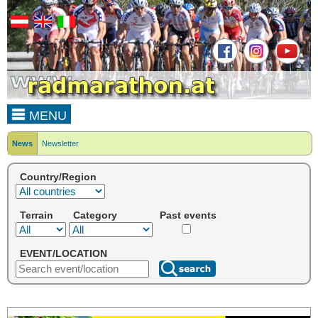
MENU
News
Newsletter
Country/Region
Terrain
Category
Past events
EVENT/LOCATION