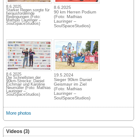
8.6.2025
8.6.2025
Starker Regen sorgte für
90 km Herren Podium
herausfordernde
(Foto: Mathias
Bedingungen (Foto:
Mathias Lauringer –
Lauringer –
SoulSpaceStudios)
SoulSpaceStudios)
8.6.2025
19.5.2024
Die Schnellsten der
Sieger 90km Daniel
90km-Strecke: Daniel
Geismayr im Ziel
Eichmair und Karoline
Neumüller (Foto: Mathias
(Foto: Mathias
Lauringer –
Lauringer –
SoulSpaceStudios)
SoulSpaceStudios)
More photos
Videos (3)