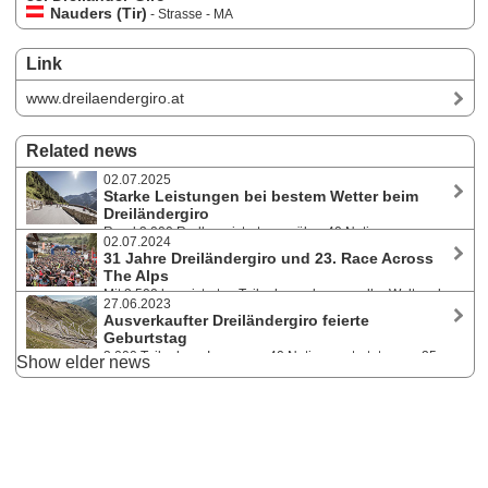
Nauders (Tir)
- Strasse - MA
Link
www.dreilaendergiro.at
Related news
02.07.2025
Starke Leistungen bei bestem Wetter beim
Dreiländergiro
Rund 3.000 Radbegeisterte aus über 40 Nationen
02.07.2024
machten den 32. Dreiländergiro erneut zu einem sportlichen Fest der
31 Jahre Dreiländergiro und 23. Race Across
Extraklasse. Bei Kaiserwetter und nahezu perfekten Bedingungen
The Alps
standen zwei anspruchsvolle Strecken durch drei Länder auf dem
Mit 3.500 begeisterten Teilnehmenden aus aller Welt und
Programm.
27.06.2023
ebenso vielen Zuschauenden war der 31. Dreiländergiro am 30. Juni
Ausverkaufter Dreiländergiro feierte
2024 in Nauders ein voller Erfolg. Beim Race Across The Alps am
Geburtstag
28./29. Juni starteten über 50 Ultraracer:innen.
3.000 TeilnehmerInnen aus 40 Nationen starteten am 25.
Show elder news
Juni 2023 bei der 30. Auflage des Radmarathonklassikers. Eine ganze
Woche stand Nauders am Reschenpass im Zeichen des Rennrads mit
den Giro Days, dem Nightrace und dem Race Across the Alps, wo es
eine neue Rekordzeit gab.