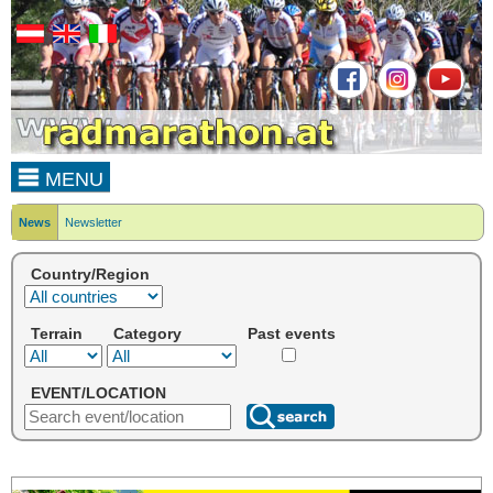
MENU
News
Newsletter
Country/Region
Terrain
Category
Past events
EVENT/LOCATION