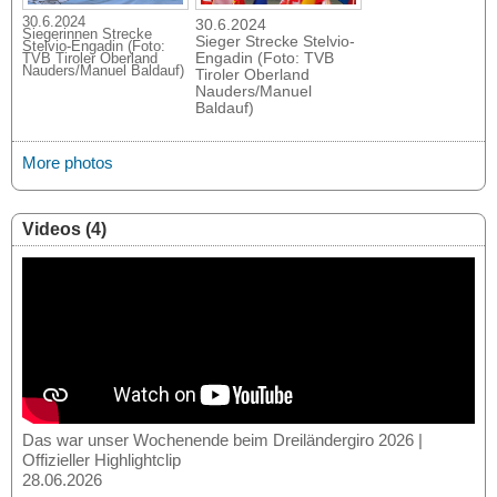
30.6.2024
30.6.2024
Siegerinnen Strecke
Sieger Strecke Stelvio-
Stelvio-Engadin (Foto:
Engadin (Foto: TVB
TVB Tiroler Oberland
Nauders/Manuel Baldauf)
Tiroler Oberland
Nauders/Manuel
Baldauf)
More photos
Videos (4)
Das war unser Wochenende beim Dreiländergiro 2026 |
Offizieller Highlightclip
28.06.2026