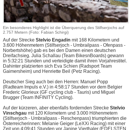
Ein besonderes Highlight ist die Überquerung des Stilfserjochs auf
2.757 Metern (Foto: Fabian Schirgi)
Auf der Strecke
Stelvio Engadin
mit 168 Kilometern und
3.600 Höhenmetern (Stilfserjoch - Umbrailpass - Ofenpass -
Norbertshöhe) gab es bei den Damen einen deutschen
Dreifachsieg. Julia Schallau (Team BikesnBoards) gewann
in 5:32:21 Stunden und verteidigte damit ihren Vorjahrestitel.
Dahinter platzierten sich Eva Schien (Radsport Team
Gaimersheim) und Henriette Beil (Petz Racing).
Deutscher Sieg auch bei den Herren: Manuel Popp
(Radteam Impuls e.V.) in 4:58:17 Stunden vor dem Belgier
Frederic Glorieux (GF cycling club - Tauris) und Miguel
Brugger (Team INFINITY Cycling).
Auf der kürzeren, aber ebenfalls fordernden Strecke
Stelvio
Vinschgau
mit 120 Kilometern und 3.000 Höhenmetern
(Stilfserjoch - Umbrailpass - Reschenpass) triumphierten die
Österreicherinnen: Melanie Geiger (LeXXi Racing) mit einer
Zeit von 4:09:41 Stunden vor Janine Vierthaler (EDELSTEN