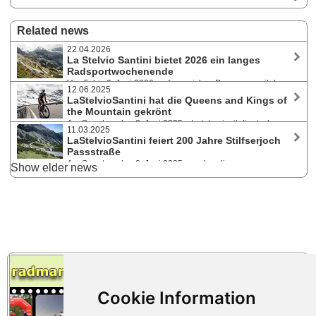
Related news
22.04.2026
La Stelvio Santini bietet 2026 ein langes
Radsportwochenende
Von 5. bis 9. Juni 2026 umfangreiches Programm mit dem
12.06.2025
Höhepunkt am Sonntag, wo Teilnehmer:innen von Bormio aus drei
LaStelvioSantini hat die Queens and Kings of
Strecken mit Ziel auf das Stilfserjoch bestreiten. Heuer erstmals
the Mountain gekrönt
Gravelevent am Samstag und Ausfahrten auf gesperrten Strassen auf
Am Sonntag, den 8. Juni 2025, starteten im italienischen
die Pässe im Alta Valtellina.
11.03.2025
Bormio im Alta Valtellina 1.800 Teilnehmer:innen aus 50 Nationen auf
LaStelvioSantini feiert 200 Jahre Stilfserjoch
drei Strecken mit Ziel am Stilfserjoch, der „Königin der Alpenstraßen“,
Passstraße
auf 2.758 Metern Seehöhe.
Am Sonntag, den 8. Juni 2025, werden die
Show elder news
Teilnehmer:innen auf drei Strecken den Anstieg auf der „Königin der
Alpenstraßen“ bezwingen. Darüber hinaus stehen heuer noch
zahlreiche andere Events mit der Befahrung des Stilfserjochs am
Programm.