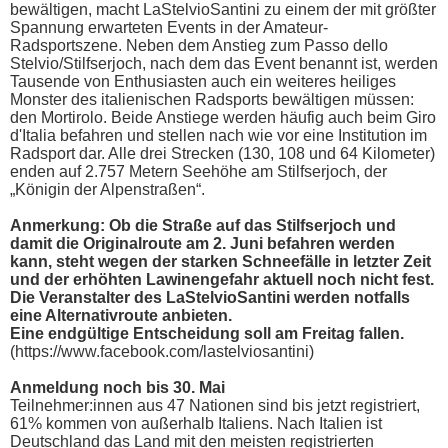
bewältigen, macht LaStelvioSantini zu einem der mit größter
Spannung erwarteten Events in der Amateur-
Radsportszene. Neben dem Anstieg zum Passo dello
Stelvio/Stilfserjoch, nach dem das Event benannt ist, werden
Tausende von Enthusiasten auch ein weiteres heiliges
Monster des italienischen Radsports bewältigen müssen:
den Mortirolo. Beide Anstiege werden häufig auch beim Giro
d'Italia befahren und stellen nach wie vor eine Institution im
Radsport dar. Alle drei Strecken (130, 108 und 64 Kilometer)
enden auf 2.757 Metern Seehöhe am Stilfserjoch, der
„Königin der Alpenstraßen“.
Anmerkung: Ob die Straße auf das Stilfserjoch und
damit die Originalroute am 2. Juni befahren werden
kann, steht wegen der starken Schneefälle in letzter Zeit
und der erhöhten Lawinengefahr aktuell noch nicht fest.
Die Veranstalter des LaStelvioSantini werden notfalls
eine Alternativroute anbieten.
Eine endgültige Entscheidung soll am Freitag fallen.
(https://www.facebook.com/lastelviosantini)
Anmeldung noch bis 30. Mai
Teilnehmer:innen aus 47 Nationen sind bis jetzt registriert,
61% kommen von außerhalb Italiens. Nach Italien ist
Deutschland das Land mit den meisten registrierten