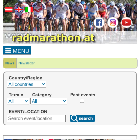
MENU
News
Newsletter
Country/Region
Terrain
Category
Past events
EVENT/LOCATION