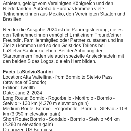
Athleten, gefolgt vom Vereinigten Königreich und den
Niederlanden. Außerhalb Europas kommen viele
Teilnehmer:innen aus Mexiko, den Vereinigten Staaten und
Brasilien.
Neu für die Ausgabe 2024 ist die Paarregistrierung, die es
den Teilnehmer:innen ermöglicht, mit einem Freund/einer
Freundin, Familienmitglied oder Partner zu starten und ins
Ziel zu kommen und so den Geist des Teilens bei
LaStelvioSantini zu leben: Bei der Abholung der
Startnummern finden sie auch spezielle Anstecknadeln mit
den beiden S des Logos, die ein Herz bilden.
Facts LaStelvioSantini
Location: Alta Valtellina - from Bormio to Stelvio Pass
(province of Sondrio)
Edition: Twelfth
Date: June 2, 2024
Long Route: Bormio - Rogorbello - Mortirolo - Bormio -
Stelvio > 130 km (4.270 m elevation gain)
Medium Route: Bormio - Rogorbello - Bormio - Stelvio > 108
km (3.050 m elevation gain)
Short Route: Bormio - Sondalo - Bormio - Stelvio >64 km
(2.280 m elevation gain)
Organizer: US Bormiese