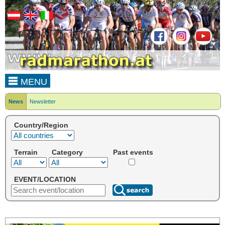
MENU
News
Newsletter
Country/Region
Terrain
Category
Past events
EVENT/LOCATION