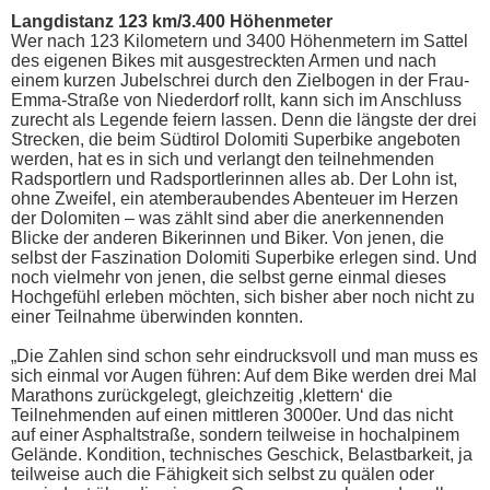
Langdistanz 123 km/3.400 Höhenmeter
Wer nach 123 Kilometern und 3400 Höhenmetern im Sattel
des eigenen Bikes mit ausgestreckten Armen und nach
einem kurzen Jubelschrei durch den Zielbogen in der Frau-
Emma-Straße von Niederdorf rollt, kann sich im Anschluss
zurecht als Legende feiern lassen. Denn die längste der drei
Strecken, die beim Südtirol Dolomiti Superbike angeboten
werden, hat es in sich und verlangt den teilnehmenden
Radsportlern und Radsportlerinnen alles ab. Der Lohn ist,
ohne Zweifel, ein atemberaubendes Abenteuer im Herzen
der Dolomiten – was zählt sind aber die anerkennenden
Blicke der anderen Bikerinnen und Biker. Von jenen, die
selbst der Faszination Dolomiti Superbike erlegen sind. Und
noch vielmehr von jenen, die selbst gerne einmal dieses
Hochgefühl erleben möchten, sich bisher aber noch nicht zu
einer Teilnahme überwinden konnten.
„Die Zahlen sind schon sehr eindrucksvoll und man muss es
sich einmal vor Augen führen: Auf dem Bike werden drei Mal
Marathons zurückgelegt, gleichzeitig ‚klettern‘ die
Teilnehmenden auf einen mittleren 3000er. Und das nicht
auf einer Asphaltstraße, sondern teilweise in hochalpinem
Gelände. Kondition, technisches Geschick, Belastbarkeit, ja
teilweise auch die Fähigkeit sich selbst zu quälen oder