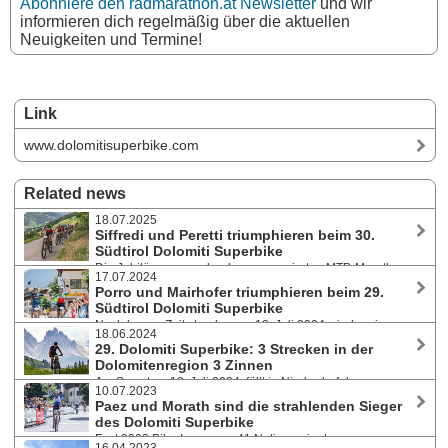
Abonniere den radmarathon.at Newsletter
und wir
informieren dich regelmäßig über die aktuellen
Neuigkeiten und Termine!
Link
www.dolomitisuperbike.com
Related news
18.07.2025
Siffredi und Peretti triumphieren beim 30.
Südtirol Dolomiti Superbike
Die Jubiläumsausgabe des renommierten MTB-Marathons
17.07.2024
in der Dolomitenregion 3 Zinnen am 12. Juli 2025 hat zwei
Porro und Mairhofer triumphieren beim 29.
Favoritensiege in der Elite hervorgebracht. Insgesamt waren über 2500
Südtirol Dolomiti Superbike
begeisterte Biker:innen bei der eventuell letzten Ausgabe in Niederdorf
Nach langer Zeit standen am 13. Juli 2024 wieder ein
mit dabei.
18.06.2024
„Azzurro“ und eine „Azzurra“ ganz oben auf dem Podest in Niederdorf.
29. Dolomiti Superbike: 3 Strecken in der
Samuele Porro beendete die Serie des Leonardo Paez, bei den Damen
Dolomitenregion 3 Zinnen
kürte sich mit Sandra Mairhofer gar eine Südtiroler Lokalmatadorin zur
Am Samstag, 13. Juli 2024, fällt in Niederdorf der
Siegerin.
10.07.2023
Startschuss zu Südtirols großem MTB-Marathon-Klassiker. Besonders
Paez und Morath sind die strahlenden Sieger
herausfordernd ist dabei die Langdistanz (123 Kilometer/3.400
des Dolomiti Superbike
Höhenmeter), die den Teilnehmer:innen alles abverlangt.
Fast 3000 BikerInnen aus 41 Nationen in der
16.04.2023