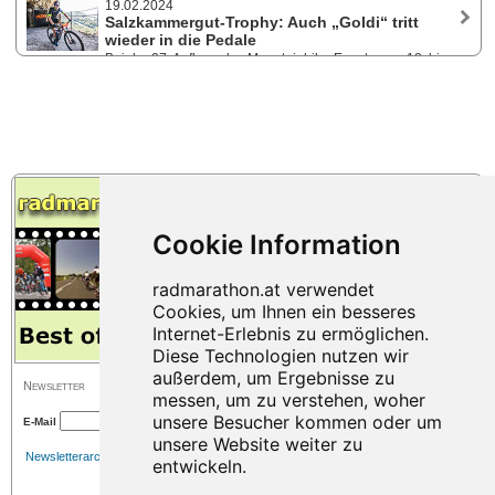
Höhenmeter.
19.02.2024
machen 4.000 Teilnehmer:innen aus über 30 Nationen die
Salzkammergut-Trophy: Auch „Goldi“ tritt
Welterberegion „Hallstatt-Dachstein/Salzkammergut“ einmal mehr zum
wieder in die Pedale
Hotspot der MTB-Szene. MTB-Marathon mit 7 Strecken, Gravel, Junior-
Bei der 27. Auflage des Mountainbike-Events vom 12. bis
Trophy, außergewöhnliches Rahmenprogramm.
14. Juli 2024 findet man im bunten Starterfeld auch heuer wieder viele
bekannte Gesichter. Langlauf-Olympiasieger Christian Hoffmann und
die Skisprunglegende Andreas Goldberger sind seit vielen Jahren
Stammgäste in Bad Goisern.
Newsletter
E-Mail
Newsletterarchiv