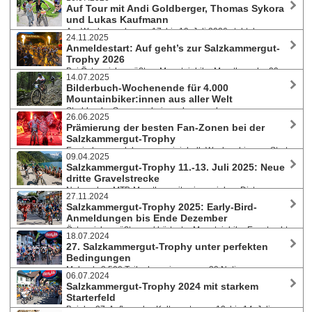
2026 über 4.200 Teilnehmer:innen aus 42 Nationen zu einem
Auf Tour mit Andi Goldberger, Thomas Sykora
Mountainbike-Fest in und rund um Bad Goisern. Manuel Pliem fuhr auf
und Lukas Kaufmann
der Extremdistanz in Rekordzeit zu seinem zweiten Sieg in Folge.
Am Wochenende vom 17. bis 19. Juli 2026 steht das
24.11.2025
Salzkammergut wieder ganz im Zeichen des Mountainbike-Sports.
Anmeldestart: Auf geht’s zur Salzkammergut-
Parallel zu MTB- und Gravelmarathon bietet die Salzkammergut-Trophy
Trophy 2026
an allen drei Tagen geführte eMTB-Touren an. Nachnennungen zu
Bei Österreichs größtem Mountainbike-Marathon, der 29.
allen Bewerben noch möglich.
14.07.2025
Salzkammergut-Trophy vom 17. bis 19. Juli 2026, verwandelt sich die
Bilderbuch-Wochenende für 4.000
UNESCO-Welterberegion Hallstatt–Dachstein/Salzkammergut wieder
Mountainbiker:innen aus aller Welt
zur Bike-Hochburg Österreichs.
Strahlender Sonnenschein und angenehme
26.06.2025
Temperaturen, perfekte Streckenbedingungen und sportliche
Prämierung der besten Fan-Zonen bei der
Höchstleistungen prägten von 11. bis 13. Juli 2025 die 28. Auflage der
Salzkammergut-Trophy
Salzkammergut Mountainbike Trophy. Auf der Extremstrecke
Es sind nur noch knapp zweieinhalb Wochen bis zum Start
präsentierten sich neue Siegergesichter.
09.04.2025
der 28. Salzkammergut Trophy am 12. Juli 2025. Neben dem MTB-
Salzkammergut-Trophy 11.-13. Juli 2025: Neue
Marathon mit sieben Distanzen zwischen 22 und 204 Kilometern, drei
dritte Gravelstrecke
Gravelkursen, Team- und Sonderwertungen, wartet ein attraktives 3-
Neben dem MTB-Marathon mit seinen sieben Distanzen
Tages-Programm. Personalisierte Startnummern noch bis 28. Juni.
27.11.2024
zwischen 22 und 210 Kilometern und den zwei Gravelkursen mit 22
Salzkammergut-Trophy 2025: Early-Bird-
und 67 km haben die Trophy-Macher heuer eine neue Gravel-Strecke
Anmeldungen bis Ende Dezember
mit 52 Kilometern und 1.300 Höhenmetern vorbereitet. Mehr als 1.000
Österreichs größter und härtester Mountainbike-Event geht
Biker:innen haben sich bereits angemeldet - reduzierte Startgebühren
18.07.2024
vom 11. bis 13. Juli 2025 in seine 28. Auflage. Sportler:innen können
noch bis 15. April.
27. Salzkammergut-Trophy unter perfekten
wieder aus sieben Marathon-Distanzen zwischen 22 und 210 Kilometer
Bedingungen
wählen. Zusätzlich stehen zwei Gravelmarathons und der
Mehr als 3.500 Teilnehmer:innen aus 39 Nationen waren
außergewöhnliche Einradmarathon am Programm.
06.07.2024
von 12. - 14. Juli 2024 bei Mountainbike- und Gravel-Marathon, Junior
Salzkammergut-Trophy 2024 mit starkem
Trophy und Schnitzeljagd am Start. Philip Handl und Bianca Somavilla
Starterfeld
wiederholten ihre Siege auf der Extremdistanz über 209 km und 7.047
Bei der 27. Auflage des Kultevents vom 12. bis 14. Juli