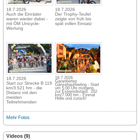
18.7.2026
18.7.2026
Auch die Einräder
Der Trophy-Teufel
waren wieder dabei -
zeigte von früh bis
mit ÖM Unicycle-
spät vollen Einsatz
Wertung
18.7.2026
18.7.2026
Garantiertes
Start zur Strecke B 119
Gänsehautfeeling - Start
km/3.521 hm - die
um 5:00 Uhr morgens
zur Extremdistanz. 202
Distanz mit den
km/7.000 hm - Einmal
meisten
Hölle und zurück!
Teilnehmenden
Mehr Fotos
Videos (9)