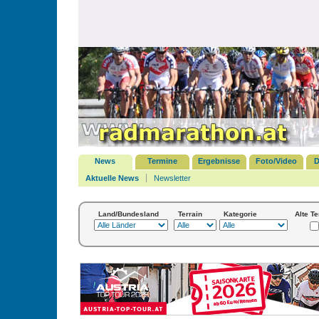
News
Termine
Ergebnisse
Foto/Video
D
Aktuelle News
Newsletter
Land/Bundesland
Terrain
Kategorie
Alte T