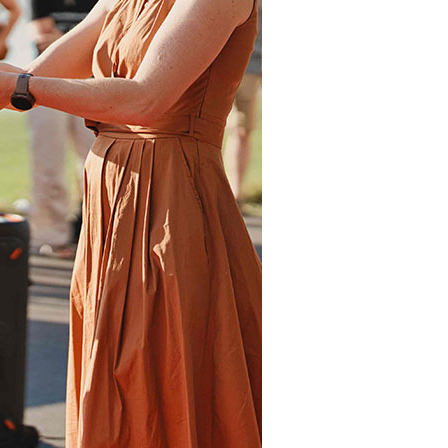
sowie mit zwei Grav
verlosen 3 Startplät
RACA North-South vo
August!