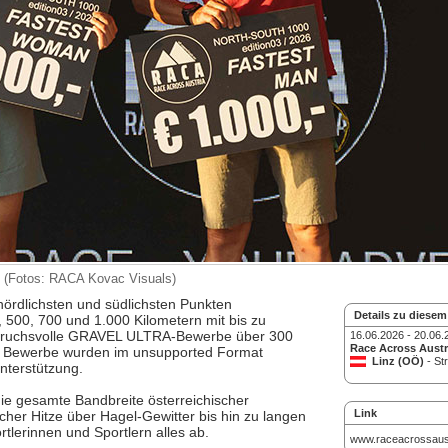
 (Fotos: RACA Kovac Visuals)
ördlichsten und südlichsten Punkten
Details zu diesem
 500, 700 und 1.000 Kilometern mit bis zu
spruchsvolle GRAVEL ULTRA-Bewerbe über 300
16.06.2026 - 20.06.
Race Across Austr
le Bewerbe wurden im unsupported Format
Linz (OÖ)
- St
nterstützung.
ie gesamte Bandbreite österreichischer
Link
er Hitze über Hagel-Gewitter bis hin zu langen
lerinnen und Sportlern alles ab.
www.raceacrossaus