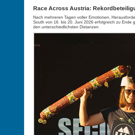
Race Across Austria: Rekordbeteili
Nach mehreren Tagen voller Emotionen, Herausforde
South von 16. bis 20. Juni 2026 erfolgreich zu Ende 
den unterschiedlichsten Distanzen.