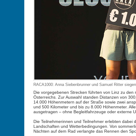
RACA1000: Anna Siebenbrunner und Samuel Ritter siegen
Die vorgegebenen Strecken führten von Linz zu den n
Österreichs. Zur Auswahl standen Distanzen von 300,
14.000 Höhenmetern auf der Straße sowie zwei an
und 500 Kilometer und bis zu 8.000 Höhenmeter. Al
ausgetragen – ohne Begleitfahrzeuge oder externe U
Die Teilnehmerinnen und Teilnehmer erlebten dabei d
Landschaften und Wetterbedingungen. Von sommerlich
Nächten auf dem Rad verlangte das Rennen den Sport