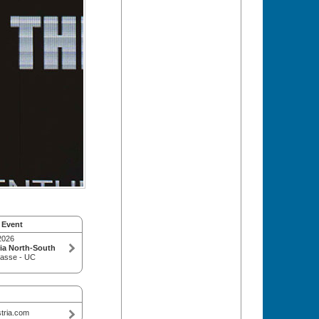
 Event
2026
ia North-South
rasse - UC
tria.com