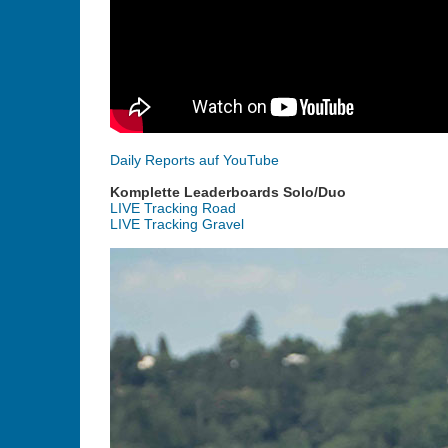
Daily Reports auf YouTube
Komplette Leaderboards Solo/Duo
LIVE Tracking Road
LIVE Tracking Gravel