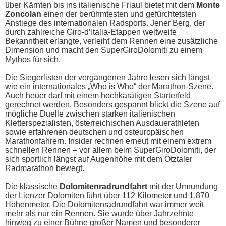
über Kärnten bis ins italienische Friaul bietet mit dem
Monte
Zoncolan
einen der berühmtesten und gefürchtetsten
Anstiege des internationalen Radsports. Jener Berg, der
durch zahlreiche Giro-d’Italia-Etappen weltweite
Bekanntheit erlangte, verleiht dem Rennen eine zusätzliche
Dimension und macht den SuperGiroDolomiti zu einem
Mythos für sich.
Die Siegerlisten der vergangenen Jahre lesen sich längst
wie ein internationales „Who is Who“ der Marathon-Szene.
Auch heuer darf mit einem hochkarätigen Starterfeld
gerechnet werden. Besonders gespannt blickt die Szene auf
mögliche Duelle zwischen starken italienischen
Kletterspezialisten, österreichischen Ausdauerathleten
sowie erfahrenen deutschen und osteuropäischen
Marathonfahrern. Insider rechnen erneut mit einem extrem
schnellen Rennen – vor allem beim SuperGiroDolomiti, der
sich sportlich längst auf Augenhöhe mit dem Ötztaler
Radmarathon bewegt.
Die klassische
Dolomitenradrundfahrt
mit der Umrundung
der Lienzer Dolomiten führt über 112 Kilometer und 1.870
Höhenmeter. Die Dolomitenradrundfahrt war immer weit
mehr als nur ein Rennen. Sie wurde über Jahrzehnte
hinweg zu einer Bühne großer Namen und besonderer