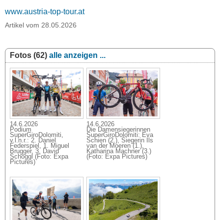
www.austria-top-tour.at
Artikel vom 28.05.2026
Fotos (62)
alle anzeigen ...
14.6.2026
14.6.2026
Podium
Die Damensiegerinnen
SuperGiroDolomiti,
SuperGiroDolomiti: Eva
v.l.n.r.: 2. Daniel
Schien (2.), Siegerin Ils
Federspiel, 1. Miguel
van der Moeren (1.),
Brugger, 3. David
Katharina Machner (3.)
Schöggl (Foto: Expa
(Foto: Expa Pictures)
Pictures)