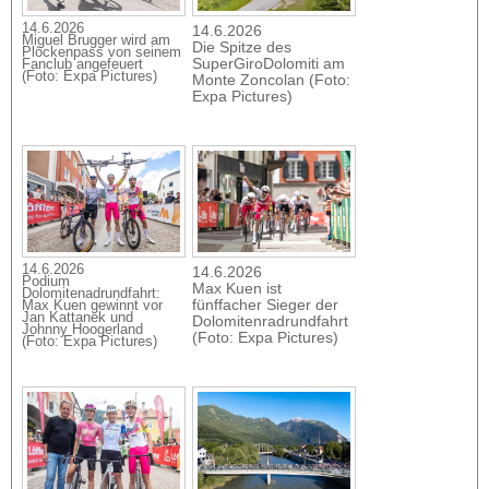
14.6.2026
14.6.2026
Miguel Brugger wird am
Die Spitze des
Plöckenpass von seinem
SuperGiroDolomiti am
Fanclub angefeuert
(Foto: Expa Pictures)
Monte Zoncolan (Foto:
Expa Pictures)
14.6.2026
14.6.2026
Podium
Max Kuen ist
Dolomitenadrundfahrt:
fünffacher Sieger der
Max Kuen gewinnt vor
Jan Kattanek und
Dolomitenradrundfahrt
Johnny Hoogerland
(Foto: Expa Pictures)
(Foto: Expa Pictures)